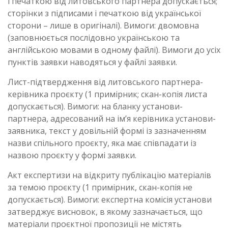
і печаткою від литовського партнера допускається;
сторінки з підписами і печаткою від української
сторони – лише в оригіналі). Вимоги: двомовна
(заповнюється послідовно українською та
англійською мовами в одному файлі). Вимоги до усіх
пунктів заявки наводяться у файлі заявки.
Лист-підтвердження від литовського партнера-
керівника проєкту (1 примірник; скан-копія листа
допускається). Вимоги: на бланку установи-
партнера, адресований на ім’я керівника установи-
заявника, текст у довільній формі із зазначенням
назви спільного проєкту, яка має співпадати із
назвою проєкту у формі заявки.
Акт експертизи на відкриту публікацію матеріалів
за темою проєкту (1 примірник, скан-копія не
допускається). Вимоги: експертна комісія установи
затверджує висновок, в якому зазначається, що
матеріали проєктної пропозиції не містять