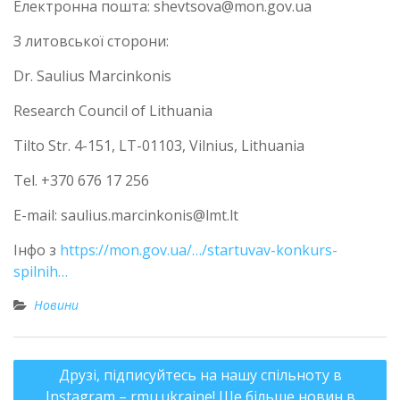
Електронна пошта: shevtsova@mon.gov.ua
З литовської сторони:
Dr. Saulius Marcinkonis
Research Council of Lithuania
Tilto Str. 4-151, LT-01103, Vilnius, Lithuania
Tel. +370 676 17 256
E-mail: saulius.marcinkonis@lmt.lt
Інфо з
https://mon.gov.ua/…/startuvav-konkurs-
spilnih…
Новини
Друзі, підписуйтесь на нашу спільноту в
Instagram – rmu.ukraine! Ще більше новин в