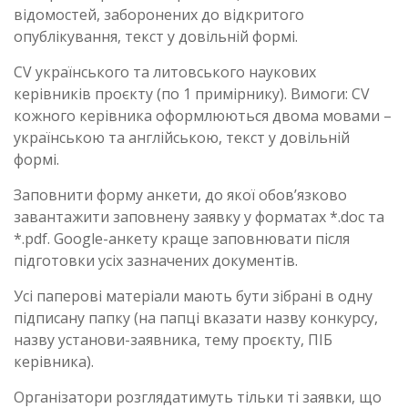
відомостей, заборонених до відкритого
опублікування, текст у довільній формі.
CV українського та литовського наукових
керівників проєкту (по 1 примірнику). Вимоги: CV
кожного керівника оформлюються двома мовами –
українською та англійською, текст у довільній
формі.
Заповнити форму анкети, до якої обов’язково
завантажити заповнену заявку у форматах *.doc та
*.pdf. Google-анкету краще заповнювати після
підготовки усіх зазначених документів.
Усі паперові матеріали мають бути зібрані в одну
підписану папку (на папці вказати назву конкурсу,
назву установи-заявника, тему проєкту, ПІБ
керівника).
Організатори розглядатимуть тільки ті заявки, що