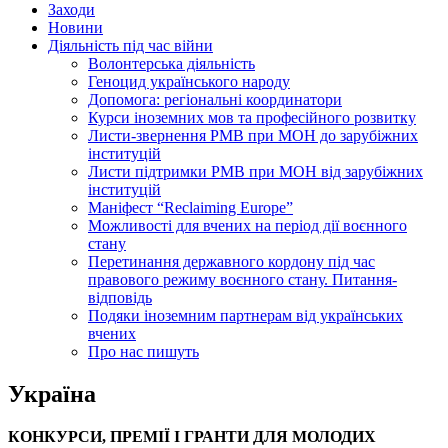
Заходи
Новини
Діяльність під час війни
Волонтерська діяльність
Геноцид українського народу
Допомога: регіональні координатори
Курси іноземних мов та професійного розвитку
Листи-звернення РМВ при МОН до зарубіжних
інституцій
Листи підтримки РМВ при МОН від зарубіжних
інституцій
Маніфест “Reclaiming Europe”
Можливості для вчених на період дії воєнного
стану
Перетинання державного кордону під час
правового режиму воєнного стану. Питання-
відповідь
Подяки іноземним партнерам від українських
вчених
Про нас пишуть
Україна
КОНКУРСИ, ПРЕМІЇ І ГРАНТИ ДЛЯ МОЛОДИХ