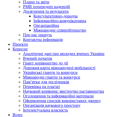
Плани та звіти
РМВ попередніх каденцій
Досягнення та результати
Консультативно-дорадча
Інформаційно-комунікативна
Організаційна
Міжнародне співробітництво
Про нас пишуть
Контактна інформація
Проєкти
Корисне
Аналітичні дані про молодих вчених України
Вчений початок
Грант: керівництво до дії
Дорожня карта міжнародної мобільності
Українські гранти та конкурси
Міжнародні гранти та конкурси
Памʼятки для дослідників
Перевірка на плагіат
Науковий керівник: мистецтво наставництва
Оголошення та інформаційні матеріали
Оформлення списків використаних джерел
Організація наукового простору
Інтелектуальна власність
Відео