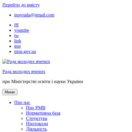
Перейти до вмісту
inovrada@gmail.com
fff
youtube
tw
link
inst
mon.gov.ua
Рада молодих вчених
при Міністерстві освіти і науки України
Меню
Про нас
Про РМВ
Нормативна база
Cтруктура
Протоколи
Діяльність