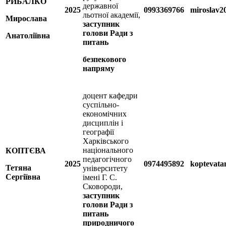
РИБАЛКО
державної
2025
0993369766
miroslav
льотної академії,
Мирослава
заступник
голови Ради з
Анатоліївна
питань
безпекового
напряму
доцент кафедри
суспільно-
економічних
дисциплін і
географії
Харківського
національного
КОПТЄВА
педагогічного
2025
0974495892
koptevata
Тетяна
університету
Сергіївна
імені Г. С.
Сковороди,
заступник
голови Ради з
питань
природничого