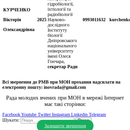
гідробіології,
іхтіології та
КУРЧЕНКО
радіобіології
Вікторія
2025
Науково-
0993011632
kurchenko
дослідного
Олександрівна
Інституту
біології
Дніпровського
національного
університету
імені Олеся
Гончара,
секретар Ради
Всі звернення до РМВ при МОН прохання надсилати на
електронну пошту: inovrada@gmail.com
Рада молодих вчених при МОН в мережі Інтернет
має такі сторінки:
Facebook
Youtube
Twitter
Instagram
Linkedin
Telegram
Шукати:
Залишити звернення