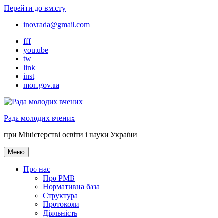
Перейти до вмісту
inovrada@gmail.com
fff
youtube
tw
link
inst
mon.gov.ua
Рада молодих вчених
при Міністерстві освіти і науки України
Меню
Про нас
Про РМВ
Нормативна база
Cтруктура
Протоколи
Діяльність