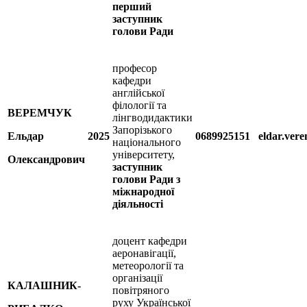
перший
заступник
голови Ради
професор
кафедри
англійської
філології та
ВЕРЕМЧУК
лінгводидактики
Запорізького
Ельдар
2025
0689925151
eldar.ve
національного
університету,
Олександрович
заступник
голови Ради з
міжнародної
діяльності
доцент кафедри
аеронавігації,
метеорології та
організації
КАЛАШНИК-
повітряного
руху Української