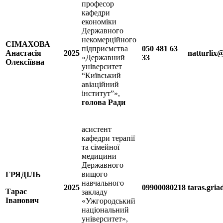
професор
кафедри
економіки
Державного
некомерційного
СІМАХОВА
підприємства
050 481 63
Анастасія
2025
natturlix
«Державний
33
Олексіївна
університет
“Київський
авіаційний
інститут”»,
голова Ради
асистент
кафедри терапії
та сімейної
медицини
Державного
вищого
ГРЯДІЛЬ
навчального
2025
09900080218
taras.gri
Тарас
закладу
Іванович
«Ужгородський
національний
університет»,