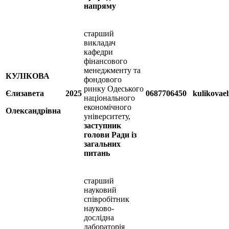
напряму
старший
викладач
кафедри
фінансового
менеджменту та
КУЛІКОВА
фондового
ринку Одеського
Єлизавета
2025
0687706450
kulikovae
національного
економічного
Олександрівна
університету,
заступник
голови Ради із
загальних
питань
старший
науковий
співробітник
науково-
дослідна
лабораторія