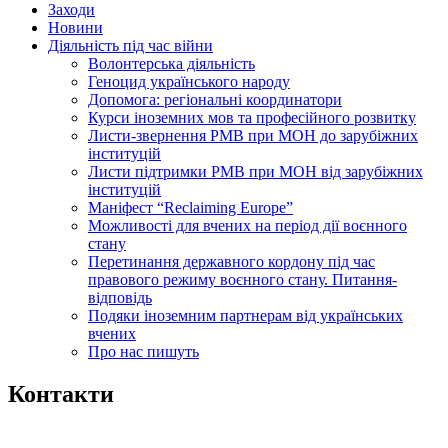
Заходи
Новини
Діяльність під час війни
Волонтерська діяльність
Геноцид українського народу
Допомога: регіональні координатори
Курси іноземних мов та професійного розвитку
Листи-звернення РМВ при МОН до зарубіжних
інституцій
Листи підтримки РМВ при МОН від зарубіжних
інституцій
Маніфест “Reclaiming Europe”
Можливості для вчених на період дії воєнного
стану
Перетинання державного кордону під час
правового режиму воєнного стану. Питання-
відповідь
Подяки іноземним партнерам від українських
вчених
Про нас пишуть
Контакти