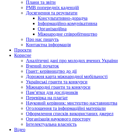
Плани та звіти
РМВ попередніх каденцій
Досягнення та результати
Консультативно-дорадча
Інформаційно-комунікативна
Організаційна
Міжнародне співробітництво
Про нас пишуть
Контактна інформація
Проєкти
Корисне
Аналітичні дані про молодих вчених України
Вчений початок
Грант: керівництво до дії
Дорожня карта міжнародної мобільності
Українські гранти та конкурси
Міжнародні гранти та конкурси
Памʼятки для дослідників
Перевірка на плагіат
Науковий керівник: мистецтво наставництва
Оголошення та інформаційні матеріали
Оформлення списків використаних джерел
Організація наукового простору
Інтелектуальна власність
Відео