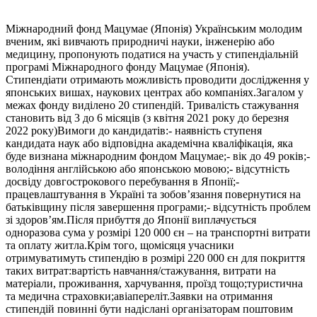
Міжнародний фонд Мацумае (Японія) Українським молодим
вченим, які вивчають природничі науки, інженерію або
медицину, пропонують податися на участь у стипендіальній
програмі Міжнародного фонду Мацумае (Японія).
Стипендіати отримають можливість проводити дослідження у
японських вишах, наукових центрах або компаніях.Загалом у
межах фонду виділено 20 стипендій. Тривалість стажування
становить від 3 до 6 місяців (з квітня 2021 року до березня
2022 року)Вимоги до кандидатів:- наявність ступеня
кандидата наук або відповідна академічна кваліфікація, яка
буде визнана міжнародним фондом Мацумае;- вік до 49 років;-
володіння англійською або японською мовою;- відсутність
досвіду довгострокового перебування в Японії;-
працевлаштування в Україні та зобов’язання повернутися на
батьківщину після завершення програми;- відсутність проблем
зі здоров’ям.Після прибуття до Японії виплачується
одноразова сума у розмірі 120 000 єн – на транспортні витрати
та оплату житла.Крім того, щомісяця учасники
отримуватимуть стипендію в розмірі 220 000 єн для покриття
таких витрат:вартість навчання/стажування, витрати на
матеріали, проживання, харчування, проїзд тощо;туристична
та медична страховки;авіапереліт.Заявки на отримання
стипендій повинні бути надіслані організаторам поштовим