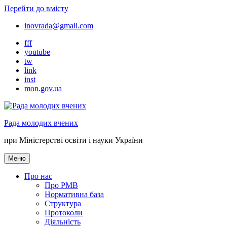
Перейти до вмісту
inovrada@gmail.com
fff
youtube
tw
link
inst
mon.gov.ua
Рада молодих вчених
при Міністерстві освіти і науки України
Меню
Про нас
Про РМВ
Нормативна база
Cтруктура
Протоколи
Діяльність