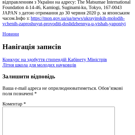
відправленням з України на адресу: The Matsumae International
Foundation 4-14-46, Kamiogi, Suginami-ku, Tokyo, 167-0043
JAPAN з датою отримання до 30 червня 2020 р. за японським
часом.Інфо з:
https://mon.gov.ua/ua/news/ukrayinskih-molodih-
vchenih-zaproshuyut-provoditi-doslidzhennya-u-vishah-yaponiyi
Новини
Навігація записів
Конкурс на здобуття стипендій Кабінету Міністрів
Літня школа для молодих науковців
Залишити відповідь
Ваша e-mail адреса не оприлюднюватиметься.
Обов’язкові
поля позначені
*
Коментар
*