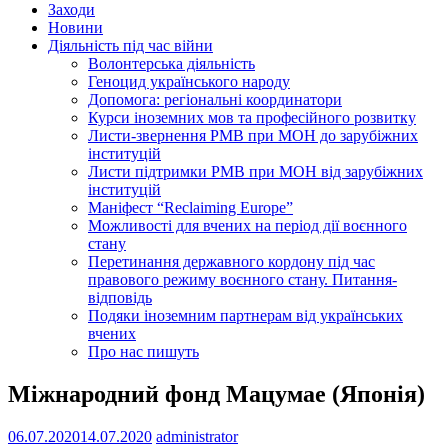
Заходи
Новини
Діяльність під час війни
Волонтерська діяльність
Геноцид українського народу
Допомога: регіональні координатори
Курси іноземних мов та професійного розвитку
Листи-звернення РМВ при МОН до зарубіжних
інституцій
Листи підтримки РМВ при МОН від зарубіжних
інституцій
Маніфест “Reclaiming Europe”
Можливості для вчених на період дії воєнного
стану
Перетинання державного кордону під час
правового режиму воєнного стану. Питання-
відповідь
Подяки іноземним партнерам від українських
вчених
Про нас пишуть
Міжнародний фонд Мацумае (Японія)
06.07.2020
14.07.2020
administrator