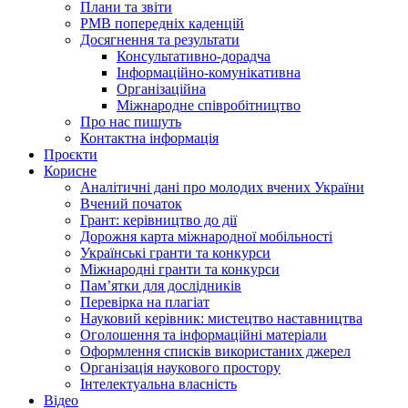
Плани та звіти
РМВ попередніх каденцій
Досягнення та результати
Консультативно-дорадча
Інформаційно-комунікативна
Організаційна
Міжнародне співробітництво
Про нас пишуть
Контактна інформація
Проєкти
Корисне
Аналітичні дані про молодих вчених України
Вчений початок
Грант: керівництво до дії
Дорожня карта міжнародної мобільності
Українські гранти та конкурси
Міжнародні гранти та конкурси
Памʼятки для дослідників
Перевірка на плагіат
Науковий керівник: мистецтво наставництва
Оголошення та інформаційні матеріали
Оформлення списків використаних джерел
Організація наукового простору
Інтелектуальна власність
Відео