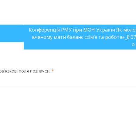
Конференція РМУ при МОН України Як мол
вченому мати баланс «сім‘я та робота»_8.07
о
в’язкові поля позначені
*