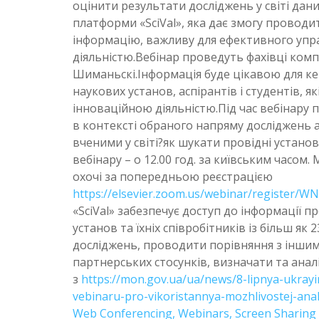
оцінити результати досліджень у світі да
платформи «SciVal», яка дає змогу проводи
інформацію, важливу для ефективного упр
діяльністю.Вебінар проведуть фахівці комп
Шиманьскі.Інформація буде цікавою для кер
наукових установ, аспірантів і студентів, 
інноваційною діяльністю.Під час вебінару п
в контексті обраного напряму досліджень 
вченими у світі?як шукати провідні устан
вебінару – о 12.00 год. за київським часом
охочі за попередньою реєстрацією
https://elsevier.zoom.us/webinar/register/
«SciVal» забезпечує доступ до інформації 
установ та їхніх співробітників із більш як 
досліджень, проводити порівняння з інши
партнерських стосунків, визначати та анал
з
https://mon.gov.ua/ua/news/8-lipnya-ukray
vebinaru-pro-vikoristannya-mozhlivostej-anali
Web Conferencing, Webinars, Screen Sharing