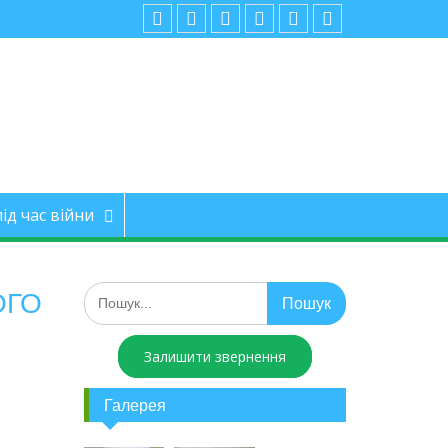
ід час війни
ОГО
Залишити звернення
Галерея