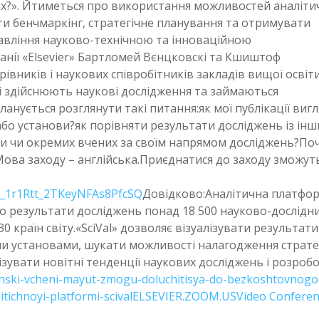
них?». Йтиметься про використання можливостей аналіти
ти бенчмаркінг, стратегічне планування та отримувати
авління науково-технічною та інноваційною
анії «Elsevier» Бартломей Вєнцковскі та Кшиштоф
івників і наукових співробітників закладів вищої освіт
які здійснюють наукові дослідження та займаються
ланується розглянути такі питання:як мої публікації виг
або установи?як порівняти результати досліджень із ін
ови чи окремих вчених за своїм напрямом досліджень?По
. Мова заходу – англійська.Приєднатися до заходу зможуть
WN_1r1Rtt_2TKeyNFAs8PfcSQ
Довідково:Аналітична платфо
про результати досліджень понад 18 500 науково-дослідн
230 країн світу.«SciVal» дозволяє візуалізувати результати
ми установами, шукати можливості налагодження страте
ізувати новітні тенденції наукових досліджень і розробо
inski-vcheni-mayut-zmogu-doluchitisya-do-bezkoshtovnogo
tichnoyi-platformi-scival
ELSEVIER.ZOOM.USVideo Conferen