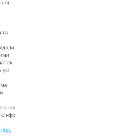
чної
и та
лядали
шими
чаток
 усі
рма
их
гічних
к.Інфо
-
cing,