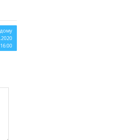
одому
.2020
 16:00