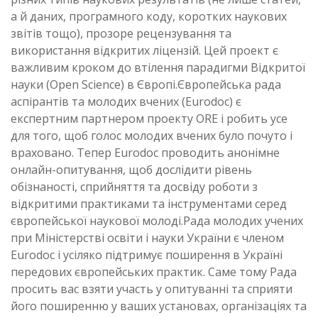
а й даних, програмного коду, коротких наукових
звітів тощо), прозоре рецензування та
використання відкритих ліцензій. Цей проект є
важливим кроком до втілення парадигми Відкритої
науки (Open Science) в Європі.Європейська рада
аспірантів та молодих вчених (Eurodoc) є
експертним партнером проекту ORE і робить усе
для того, щоб голос молодих вчених було почуто і
враховано. Тепер Eurodoc проводить анонімне
онлайн-опитування, щоб дослідити рівень
обізнаності, сприйняття та досвіду роботи з
відкритими практиками та інструментами серед
європейської наукової молоді.Рада молодих учених
при Міністерстві освіти і науки України є членом
Eurodoc і усіляко підтримує поширення в Україні
передових європейських практик. Саме тому Рада
просить вас взяти участь у опитуванні та сприяти
його поширенню у ваших установах, організаціях та