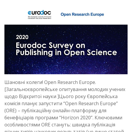
Шановні колеги! Open Research Europe.
[Загальноєвропейське опитування молодих учених
щодо Відкритої науки ]Цього року Європейська
комісія планує запустити “Open Research Europe”
(ORE) – публікаційну онлайн-платформу для
бенефіціарів програми “Horizon 2020”. Ключовими
особливостями ORE стануть: швидка публікація
різних типів наукових результатів (не лише статей,