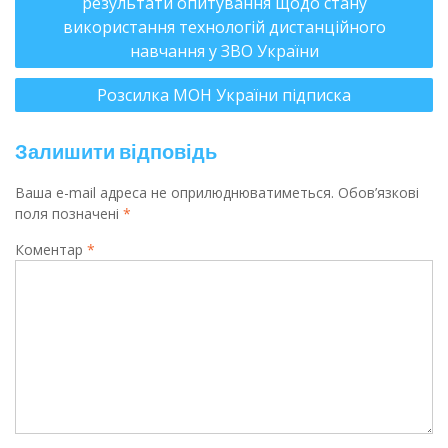
результати опитування щодо стану
використання технологій дистанційного
навчання у ЗВО України
Розсилка МОН України підписка
Залишити відповідь
Ваша e-mail адреса не оприлюднюватиметься.
Обов’язкові
поля позначені
*
Коментар
*