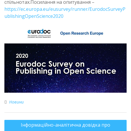
спільнотах.Посилання на опитування –
https://ec.europa.eu/eusurvey/runner/EurodocSurveyP
ublishingOpenScience2020
Новини
Інформаційно-аналітична довідка про