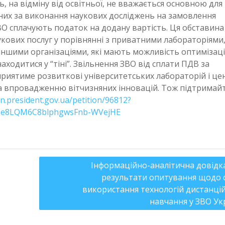
ть, на відміну від освітньої, не вважається основною для
аних за виконання наукових досліджень на замовлення
ВО сплачують податок на додану вартість. Ця обставина
ових послуг у порівнянні з приватними лабораторіями
ншими організаціями, які мають можливість оптимізаці
ходитися у “тіні”. Звільнення ЗВО від сплати ПДВ за
риятиме розвиткові університетських лабораторій і цен
та впровадженню вітчизняних інновацій. Тож підтримайт
ion.president.gov.ua/petition/96812?
xi3e8LQM6C8blphgwsFnb-WVejHE
Інформаційно-аналітична довідк
результати опитування щодо 
використання технологій дистанці
навчання у ЗВО Ук