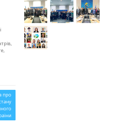
,
ї
трів,
е,
а про
стану
йного
раїни