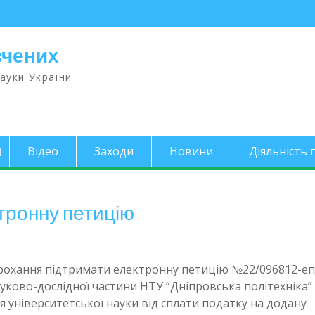
вчених
науки України
Відео
Заходи
Новини
Діяльність п
тронну петицію
рохання підтримати електронну петицію №22/096812-еп
уково-дослідної частини НТУ “Дніпровська політехніка”
я університетської науки від сплати податку на додану