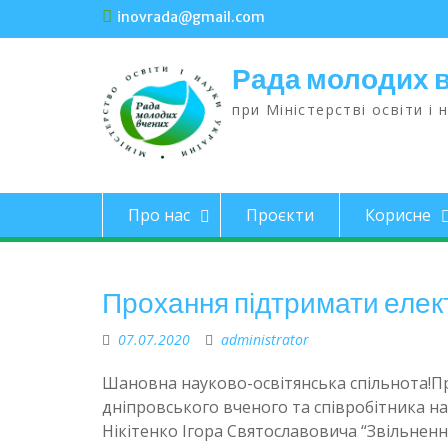
inovrada@gmail.com
Рада молодих 
при Міністерстві освіти і 
Про нас
Проєкти
Корисне
Прохання підтримати елек
07.07.2020
administrator
Шановна науково-освітянська спільнота!П
дніпровського вченого та співробітника на
Нікітенко Ігора Святославовича “Звільненн