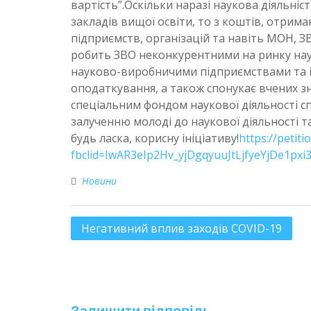
вартість”.Оскільки наразі наукова діяльніс
закладів вищої освіти, то з коштів, отрим
підприємств, організацій та навіть МОН, З
робить ЗВО неконкурентними на ринку наук
науково-виробничими підприємствами та і
оподаткування, а також спонукає вчених зна
спеціальним фондом наукової діяльності сп
залученню молоді до наукової діяльності 
будь ласка, корисну ініціативу!
https://petit
fbclid=IwAR3eIp2Hv_yjDgqyuuJtLjfyeYjDe1p
Новини
Негативний вплив заходів COVID-19
Залишити відповідь