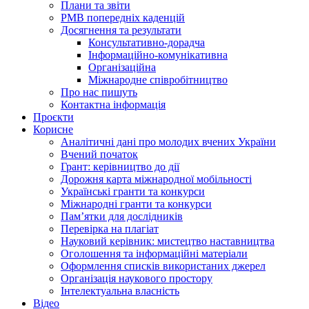
Плани та звіти
РМВ попередніх каденцій
Досягнення та результати
Консультативно-дорадча
Інформаційно-комунікативна
Організаційна
Міжнародне співробітництво
Про нас пишуть
Контактна інформація
Проєкти
Корисне
Аналітичні дані про молодих вчених України
Вчений початок
Грант: керівництво до дії
Дорожня карта міжнародної мобільності
Українські гранти та конкурси
Міжнародні гранти та конкурси
Памʼятки для дослідників
Перевірка на плагіат
Науковий керівник: мистецтво наставництва
Оголошення та інформаційні матеріали
Оформлення списків використаних джерел
Організація наукового простору
Інтелектуальна власність
Відео