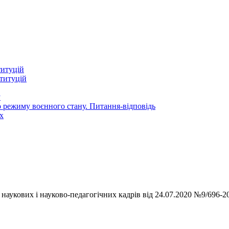
титуцій
титуцій
у
 режиму воєнного стану. Питання-відповідь
х
аукових і науково-педагогічних кадрів від 24.07.2020 №9/696-2