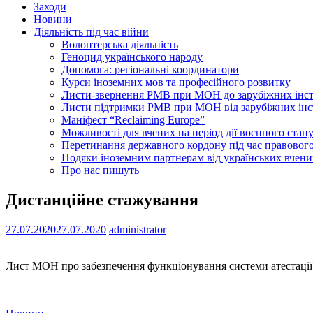
Заходи
Новини
Діяльність під час війни
Волонтерська діяльність
Геноцид українського народу
Допомога: регіональні координатори
Курси іноземних мов та професійного розвитку
Листи-звернення РМВ при МОН до зарубіжних інс
Листи підтримки РМВ при МОН від зарубіжних інс
Маніфест “Reclaiming Europe”
Можливості для вчених на період дії воєнного стан
Перетинання державного кордону під час правового
Подяки іноземним партнерам від українських вчени
Про нас пишуть
Дистанційне стажування
27.07.2020
27.07.2020
administrator
Лист МОН про забезпечення функціонування системи атестації н