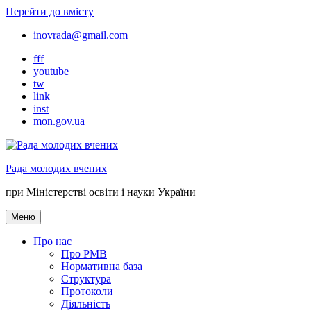
Перейти до вмісту
inovrada@gmail.com
fff
youtube
tw
link
inst
mon.gov.ua
Рада молодих вчених
при Міністерстві освіти і науки України
Меню
Про нас
Про РМВ
Нормативна база
Cтруктура
Протоколи
Діяльність