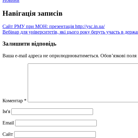
Новини
Навігація записів
Сайт РМУ при МОН: презентація http://ysc.in.ua/
Вебінар для університетів, які цього року беруть участь в держа
Залишити відповідь
Ваша e-mail адреса не оприлюднюватиметься.
Обов’язкові поля
Коментар
*
Ім'я
Email
Сайт