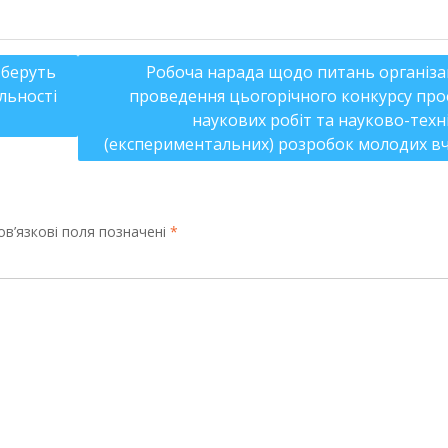
 беруть
Робоча нарада щодо питань організац
яльності
проведення цьогорічного конкурсу про
наукових робіт та науково-техн
(експериментальних) розробок молодих в
в’язкові поля позначені
*