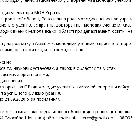
ж молодих учених, зацікавлених у створенні Рад молодих учених в
лодих учених при МОН України.
етровської області, Регіональна рада молодих вчених при управл
иств студентів, аспірантів, докторантів і молодих учених м. Києв
одих вчених Миколаївської області при департаменті освіти і н
”.
для розвитку зв’язків між молодими ученими, сприяння створ
ж ними, органами влади та громадськістю.
чених;
світи, наукових установах, а також в областях та містах;
мадськими організаціями;
дих вчених.
з організації Ради молодих учених, а також обговорення кейсу
 та успішного функціонування.
о 21.09.2020 р. за посиланням:
е зв’язатися з відповідальною особою щодо організації панельн
54 (Михайло Шепітько) або e-mail: natali.derev@gmail.com, +38(09