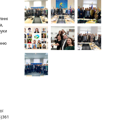
інні
а,
ауки
енню
ої
5)361