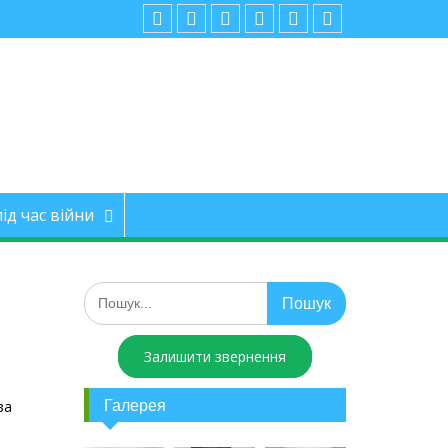
ід час війни
Залишити звернення
Галерея
за