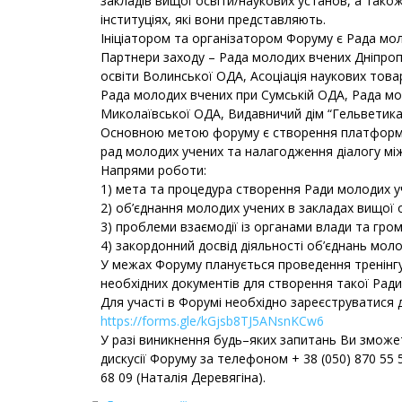
закладів вищої освіти/наукових установ, а тако
інституціях, які вони представляють.
Ініціатором та організатором Форуму є Рада мо
Партнери заходу – Рада молодих вчених Дніпроп
освіти Волинської ОДА, Асоціація наукових товар
Рада молодих вчених при Сумській ОДА, Рада мол
Миколаївської ОДА, Видавничий дім “Гельветика
Основною метою форуму є створення платформи 
рад молодих учених та налагодження діалогу мі
Напрями роботи:
1) мета та процедура створення Ради молодих у
2) об’єднання молодих учених в закладах вищої о
3) проблеми взаємодії із органами влади та гро
4) закордонний досвід діяльності об’єднань моло
У межах Форуму планується проведення тренінгу 
необхідних документів для створення такої Ради
Для участі в Форумі необхідно зареєструватися д
https://forms.gle/kGjsb8TJ5ANsnKCw6
У разі виникнення будь–яких запитань Ви зможет
дискусії Форуму за телефоном + 38 (050) 870 55 
68 09 (Наталія Деревягіна).