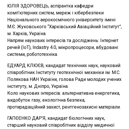
ЮЛІЯ ЗДОРОВЕЦЬ, аспірантка кафедри
комп’ютерних систем, мереж і кібербезпеки
Національного аерокосмічного університету імені
М.Є. Жуковського “Харківський Авіаційний Інститут”,
м. Харків, Україна.
Напрям наукових інтересів та досліджень: Інтернет
речей (IoT), Indastry 4.0, мікропроцесори, вбудовані
системи, робототехніка.
ЕДУАРД КЛЮЄВ, кандидат технічних наук, науковий
співробітник Інституту геотехнічної механіки ім. М.С.
Полякова НАН України, голова Ради молодих учених
інституту, м. Дніпро, Україна.
Коло наукових інтересів: альтернативна енергетика,
видобуток газу, екологічна безпека,
протирадіаційний захист, рентгенозахисні матеріали.
ГАПЄЄНКО ДАР’Я, кандидат біологічних наук,
старший науковий співробітник відділу медичної