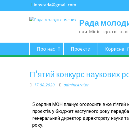
inovrada@gmail.com
Рада молод
при Міністерстві осві
Про нас
Проєкти
Корисне
П’ятий конкурс наукових р
17.08.2020
administrator
5 серпня МОН планує оголосити вже п’ятий 
проєктів у бюджет наступного року передба
генеральний директор директорату науки та
року.