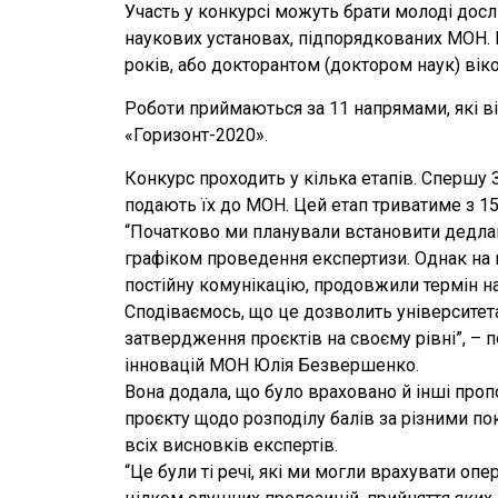
Участь у конкурсі можуть брати молоді досл
наукових установах, підпорядкованих МОН. 
років, або докторантом (доктором наук) віко
Роботи приймаються за 11 напрямами, які в
«Горизонт-2020».
Конкурс проходить у кілька етапів. Спершу 
подають їх до МОН. Цей етап триватиме з 15
“Початково ми планували встановити дедлай
графіком проведення експертизи. Однак на
постійну комунікацію, продовжили термін на
Сподіваємось, що це дозволить університет
затвердження проєктів на своєму рівні”, –
інновацій МОН Юлія Безвершенко.
Вона додала, що було враховано й інші про
проєкту щодо розподілу балів за різними п
всіх висновків експертів.
“Це були ті речі, які ми могли врахувати о