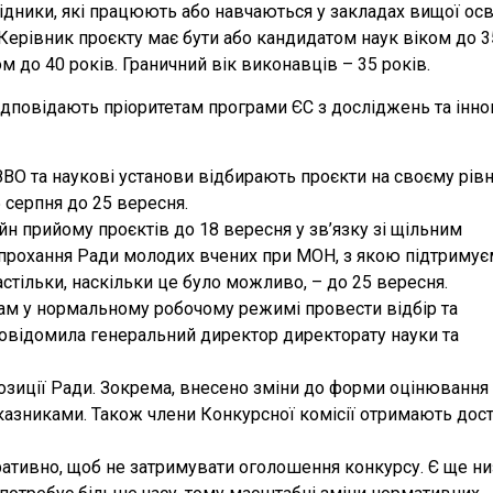
ідники, які працюють або навчаються у закладах вищої осв
Керівник проєкту має бути або кандидатом наук віком до 3
м до 40 років. Граничний вік виконавців – 35 років.
ідповідають пріоритетам програми ЄС з досліджень та інно
ЗВО та наукові установи відбирають проєкти на своєму рівн
 серпня до 25 вересня.
н прийому проєктів до 18 вересня у зв’язку зі щільним
 прохання Ради молодих вчених при МОН, з якою підтриму
стільки, наскільки це було можливо, – до 25 вересня.
ам у нормальному робочому режимі провести відбір та
 повідомила генеральний директор директорату науки та
позиції Ради. Зокрема, внесено зміни до форми оцінювання
оказниками. Також члени Конкурсної комісії отримають дос
перативно, щоб не затримувати оголошення конкурсу. Є ще н