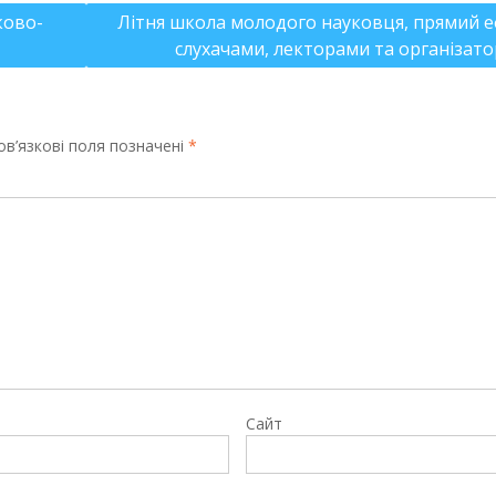
ково-
Літня школа молодого науковця, прямий еф
слухачами, лекторами та організат
в’язкові поля позначені
*
Сайт