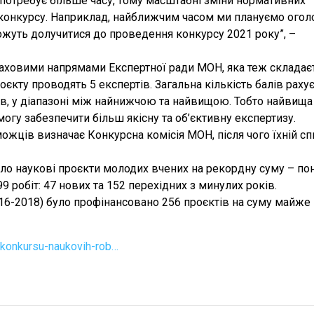
 потребує більше часу, тому масштабні зміни нормативних
конкурсу. Наприклад, найближчим часом ми плануємо огол
можуть долучитися до проведення конкурсу 2021 року”, –
фаховими напрямами Експертної ради МОН, яка теж складає
кту проводять 5 експертів. Загальна кількість балів раху
ів, у діапазоні між найнижчою та найвищою. Тобто найвища
огу забезпечити більш якісну та об’єктивну експертизу.
ожців визначає Конкурсна комісія МОН, після чого їхній с
ло наукові проєкти молодих вчених на рекордну суму – по
 робіт: 47 нових та 152 перехідних з минулих років.
16-2018) було профінансовано 256 проєктів на суму майже
-konkursu-naukovih-rob…