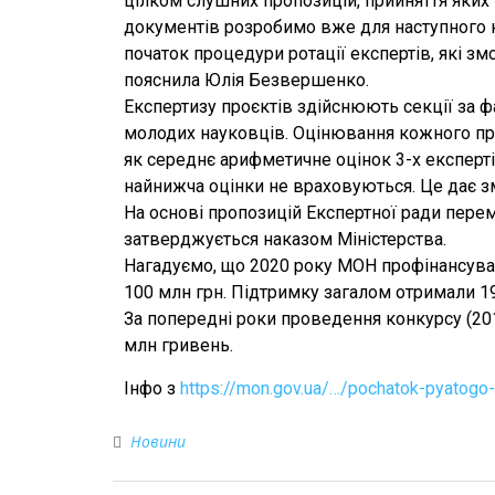
цілком слушних пропозицій, прийняття яких
документів розробимо вже для наступного 
початок процедури ротації експертів, які з
пояснила Юлія Безвершенко.
Експертизу проєктів здійснюють секції за 
молодих науковців. Оцінювання кожного проє
як середнє арифметичне оцінок 3-х експерт
найнижча оцінки не враховуються. Це дає зм
На основі пропозицій Експертної ради перем
затверджується наказом Міністерства.
Нагадуємо, що 2020 року МОН профінансува
100 млн грн. Підтримку загалом отримали 199
За попередні роки проведення конкурсу (20
млн гривень.
Інфо з
https://mon.gov.ua/…/pochatok-pyatogo
Новини