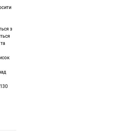
осити
ться з
ється
 та
писок
над
 130