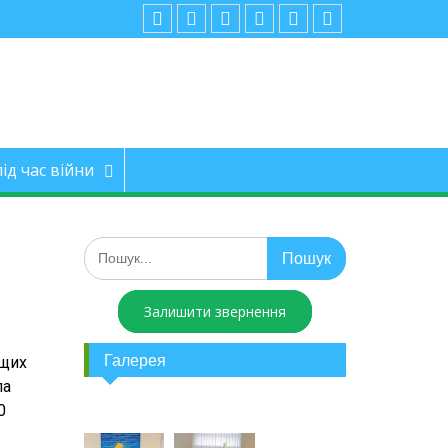
ід час війни
Залишити звернення
Галерея
ащих
ла
0