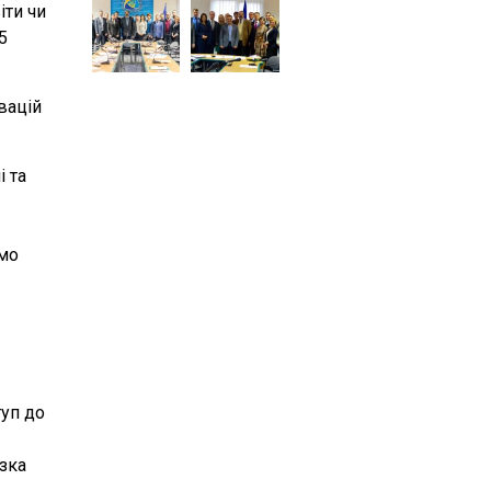
іти чи
5
вацій
і та
ємо
туп до
изка