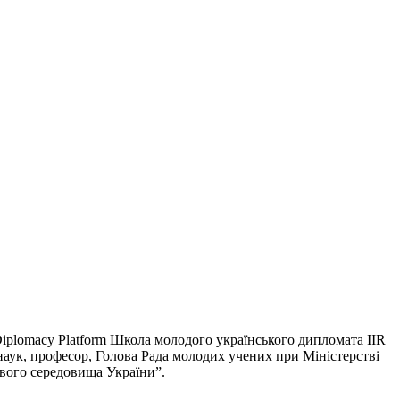
 Diplomacy Platform Школа молодого українського дипломата IIR
аук, професор, Голова Рада молодих учених при Міністерстві
ового середовища України”.