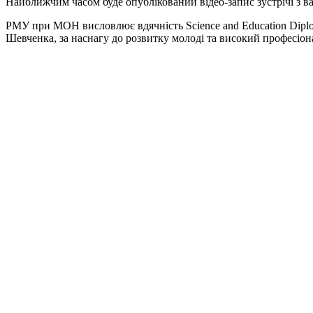
Найближчим часом буде опублікований відео-запис зустрічі з
РМУ при МОН висловлює вдячність Science and Education Diplo
Шевченка, за наснагу до розвитку молоді та високий професіон