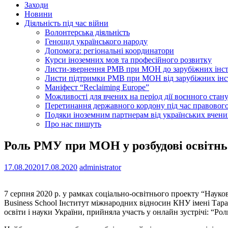
Заходи
Новини
Діяльність під час війни
Волонтерська діяльність
Геноцид українського народу
Допомога: регіональні координатори
Курси іноземних мов та професійного розвитку
Листи-звернення РМВ при МОН до зарубіжних інс
Листи підтримки РМВ при МОН від зарубіжних інс
Маніфест “Reclaiming Europe”
Можливості для вчених на період дії воєнного стан
Перетинання державного кордону під час правового
Подяки іноземним партнерам від українських вчени
Про нас пишуть
Роль РМУ при МОН у розбудові освітнь
17.08.2020
17.08.2020
administrator
7 серпня 2020 р. у рамках соціально-освітнього проекту “Науков
Business School Інститут міжнародних відносин КНУ імені Тар
освіти і науки України, прийняла участь у о
нлайн зустрічі: “Ро