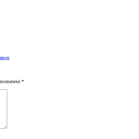
аявок
 позначені
*