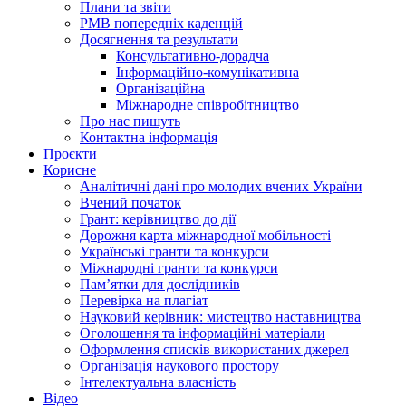
Плани та звіти
РМВ попередніх каденцій
Досягнення та результати
Консультативно-дорадча
Інформаційно-комунікативна
Організаційна
Міжнародне співробітництво
Про нас пишуть
Контактна інформація
Проєкти
Корисне
Аналітичні дані про молодих вчених України
Вчений початок
Грант: керівництво до дії
Дорожня карта міжнародної мобільності
Українські гранти та конкурси
Міжнародні гранти та конкурси
Памʼятки для дослідників
Перевірка на плагіат
Науковий керівник: мистецтво наставництва
Оголошення та інформаційні матеріали
Оформлення списків використаних джерел
Організація наукового простору
Інтелектуальна власність
Відео