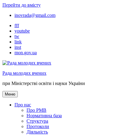
Перейти до вмісту
inovrada@gmail.com
fff
youtube
tw
link
inst
mon.gov.ua
Рада молодих вчених
при Міністерстві освіти і науки України
Меню
Про нас
Про РМВ
Нормативна база
Cтруктура
Протоколи
Діяльність