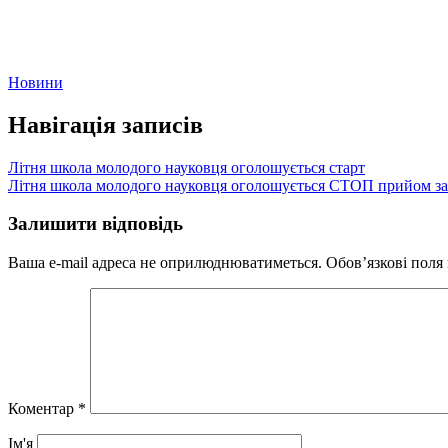
Новини
Навігація записів
Літня школа молодого науковця оголошується старт
Літня школа молодого науковця оголошується СТОП прийом з
Залишити відповідь
Ваша e-mail адреса не оприлюднюватиметься.
Обов’язкові поля
Коментар
*
Ім'я