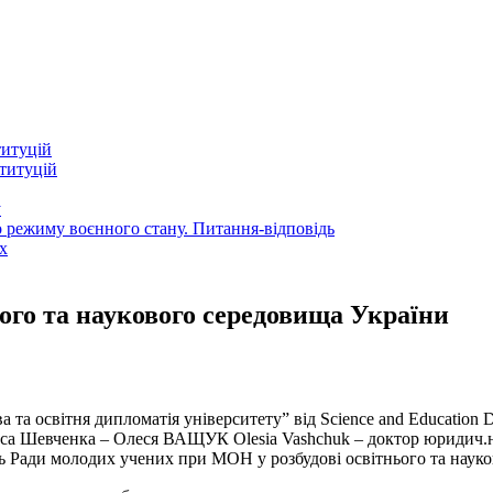
титуцій
титуцій
у
 режиму воєнного стану. Питання-відповідь
х
ого та наукового середовища України
а та освітня дипломатія університету” від Science and Education
аса Шевченка – Олеся ВАЩУК Olesia Vashchuk – доктор юридич.н
ль Ради молодих учених при МОН у розбудові освітнього та наук