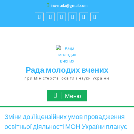
inovrada@gmail.com
Рада молодих вчених
при Міністерстві освіти і науки України
Меню
Зміни до Ліцензійних умов провадження
освітньої діяльності МОН України планує