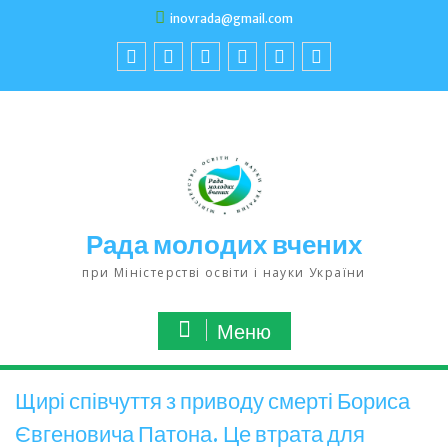
inovrada@gmail.com
Рада молодих вчених
при Міністерстві освіти і науки України
Меню
Щирі співчуття з приводу смерті Бориса
Євгеновича Патона. Це втрата для