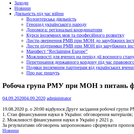
Заходи
Новини
Діяльність під час війни
Волонтерська діяльність
Геноцид українського народу
Допомога: регіональні координатори
Курси іноземних мов та професійного розвитку
Листи-звернення РМВ при МОН до зарубіжних інс
Листи підтримки РМВ при МОН від зарубіжних інс
Маніфест “Reclaiming Europe”
Можливості для вчених на період дії воєнного стан
Перетинання державного кордону під час правового
Подяки іноземним партнерам від українських вчени
Про нас пишуть
Робоча група РМУ при МОН з питань ф
04.09.2020
04.09.2020
administrator
19.08.2020 р. о 20:00 відбулося Друге засідання робочої груп
1. Стан фінансування науки в України: обговорення матеріалів;
2. Можливості фінансування науки в Україні у 2021 р.
За результатами обговорень запропоновано сформувати пропози
Новини