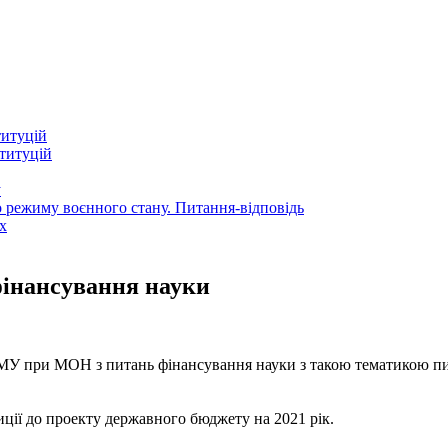
титуцій
титуцій
у
 режиму воєнного стану. Питання-відповідь
х
інансування науки
и РМУ при МОН з питань фінансування науки з такою тематикою п
ції до проекту державного бюджету на 2021 рік.