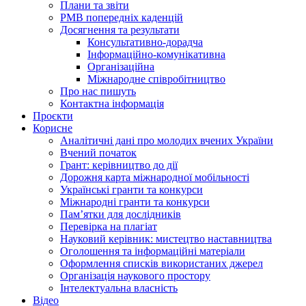
Плани та звіти
РМВ попередніх каденцій
Досягнення та результати
Консультативно-дорадча
Інформаційно-комунікативна
Організаційна
Міжнародне співробітництво
Про нас пишуть
Контактна інформація
Проєкти
Корисне
Аналітичні дані про молодих вчених України
Вчений початок
Грант: керівництво до дії
Дорожня карта міжнародної мобільності
Українські гранти та конкурси
Міжнародні гранти та конкурси
Памʼятки для дослідників
Перевірка на плагіат
Науковий керівник: мистецтво наставництва
Оголошення та інформаційні матеріали
Оформлення списків використаних джерел
Організація наукового простору
Інтелектуальна власність
Відео