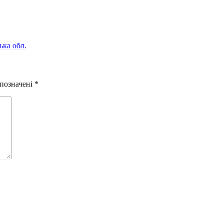
ька обл.
 позначені
*