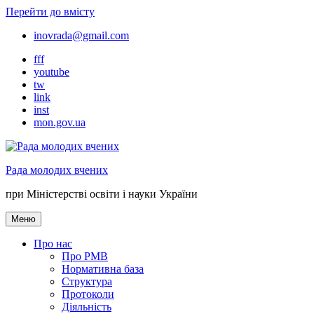
Перейти до вмісту
inovrada@gmail.com
fff
youtube
tw
link
inst
mon.gov.ua
Рада молодих вчених
при Міністерстві освіти і науки України
Меню
Про нас
Про РМВ
Нормативна база
Cтруктура
Протоколи
Діяльність