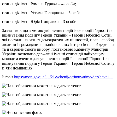
стипендія імені Романа Гурика – 4 особи;
стипендія імені Устима Голоднюка – 5 осіб;
стипендія імені Юрія Поправки – 3 особи.
Зазначимо, що з метою увічнення подій Революції Гідності та
вшанування подвигу Героїв України – Героїв Небесної Сотні,
які постали на захист демократичних цінностей, прав і свобод
людини і громадянина, національних інтересів нашої держави
та її європейського вибору, постановою Кабінету Міністрів
України засновано державні іменні стипендії найкращим
молодим вченим для увічнення подій Революції Гідності та
вшанування подвигу Героїв України – Героїв Небесної Сотні у
п’яти номінаціях.
Інфо з
https://mon.gov.ua/…/21-vchenij-otrimuvatime-derzhavni…