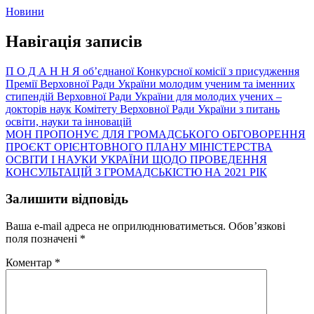
Новини
Навігація записів
П О Д А Н Н Я об’єднаної Конкурсної комісії з присудження
Премії Верховної Ради України молодим ученим та іменних
стипендій Верховної Ради України для молодих учених –
докторів наук Комітету Верховної Ради України з питань
освіти, науки та інновацій
МОН ПРОПОНУЄ ДЛЯ ГРОМАДСЬКОГО ОБГОВОРЕННЯ
ПРОЄКТ ОРІЄНТОВНОГО ПЛАНУ МІНІСТЕРСТВА
ОСВІТИ І НАУКИ УКРАЇНИ ЩОДО ПРОВЕДЕННЯ
КОНСУЛЬТАЦІЙ З ГРОМАДСЬКІСТЮ НА 2021 РІК
Залишити відповідь
Ваша e-mail адреса не оприлюднюватиметься.
Обов’язкові
поля позначені
*
Коментар
*