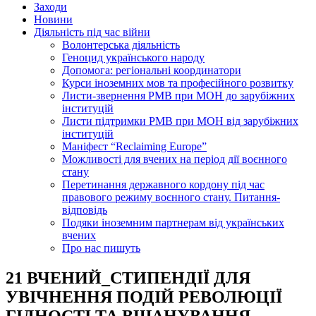
Заходи
Новини
Діяльність під час війни
Волонтерська діяльність
Геноцид українського народу
Допомога: регіональні координатори
Курси іноземних мов та професійного розвитку
Листи-звернення РМВ при МОН до зарубіжних
інституцій
Листи підтримки РМВ при МОН від зарубіжних
інституцій
Маніфест “Reclaiming Europe”
Можливості для вчених на період дії воєнного
стану
Перетинання державного кордону під час
правового режиму воєнного стану. Питання-
відповідь
Подяки іноземним партнерам від українських
вчених
Про нас пишуть
21 ВЧЕНИЙ_СТИПЕНДІЇ ДЛЯ
УВІЧНЕННЯ ПОДІЙ РЕВОЛЮЦІЇ
ГІДНОСТІ ТА ВШАНУВАННЯ