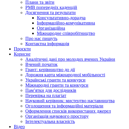
Плани та звіти
РМВ попередніх каденцій
Досягнення та результати
Консультативно-дорадча
Інформаційно-комунікативна
Організаційна
Міжнародне співробітництво
Про нас пишуть
Контактна інформація
Проєкти
Корисне
Аналітичні дані про молодих вчених України
Вчений початок
Грант: керівництво до дії
Дорожня карта міжнародної мобільності
Українські гранти та конкурси
Міжнародні гранти та конкурси
Памʼятки для дослідників
Перевірка на плагіат
Науковий керівник: мистецтво наставництва
Оголошення та інформаційні матеріали
Оформлення списків використаних джерел
Організація наукового простору
Інтелектуальна власність
Відео