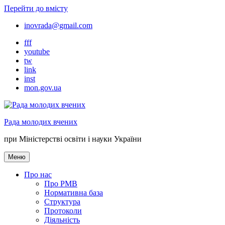
Перейти до вмісту
inovrada@gmail.com
fff
youtube
tw
link
inst
mon.gov.ua
Рада молодих вчених
при Міністерстві освіти і науки України
Меню
Про нас
Про РМВ
Нормативна база
Cтруктура
Протоколи
Діяльність