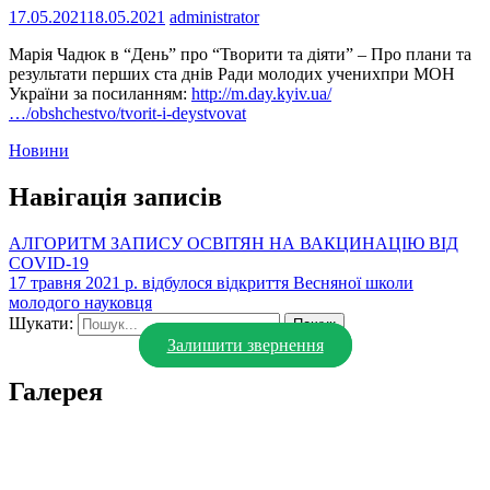
17.05.2021
18.05.2021
administrator
Марія Чадюк в “День” про “Творити та діяти” – Про плани та
результати перших ста днів Ради молодих ученихпри МОН
України за посиланням:
http://m.day.kyiv.ua/
…/obshchestvo/tvorit-i-deystvovat
Новини
Навігація записів
АЛГОРИТМ ЗАПИСУ ОСВІТЯН НА ВАКЦИНАЦІЮ ВІД
COVID-19
17 травня 2021 р. відбулося відкриття Весняної школи
молодого науковця
Шукати:
Залишити звернення
Галерея