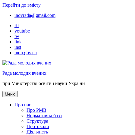
Перейти до вмісту
inovrada@gmail.com
fff
youtube
tw
link
inst
mon.gov.ua
Рада молодих вчених
при Міністерстві освіти і науки України
Меню
Про нас
Про РМВ
Нормативна база
Cтруктура
Протоколи
Діяльність