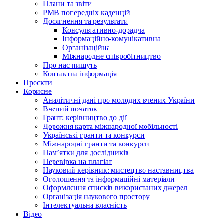
Плани та звіти
РМВ попередніх каденцій
Досягнення та результати
Консультативно-дорадча
Інформаційно-комунікативна
Організаційна
Міжнародне співробітництво
Про нас пишуть
Контактна інформація
Проєкти
Корисне
Аналітичні дані про молодих вчених України
Вчений початок
Грант: керівництво до дії
Дорожня карта міжнародної мобільності
Українські гранти та конкурси
Міжнародні гранти та конкурси
Памʼятки для дослідників
Перевірка на плагіат
Науковий керівник: мистецтво наставництва
Оголошення та інформаційні матеріали
Оформлення списків використаних джерел
Організація наукового простору
Інтелектуальна власність
Відео