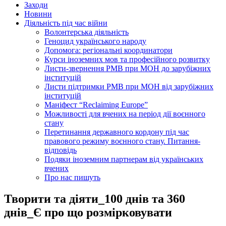
Заходи
Новини
Діяльність під час війни
Волонтерська діяльність
Геноцид українського народу
Допомога: регіональні координатори
Курси іноземних мов та професійного розвитку
Листи-звернення РМВ при МОН до зарубіжних
інституцій
Листи підтримки РМВ при МОН від зарубіжних
інституцій
Маніфест “Reclaiming Europe”
Можливості для вчених на період дії воєнного
стану
Перетинання державного кордону під час
правового режиму воєнного стану. Питання-
відповідь
Подяки іноземним партнерам від українських
вчених
Про нас пишуть
Творити та діяти_100 днів та 360
днів_Є про що розмірковувати