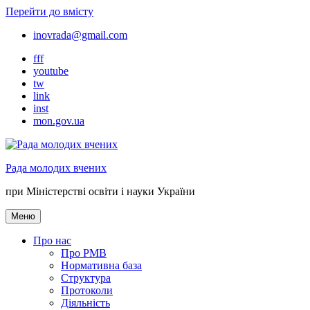
Перейти до вмісту
inovrada@gmail.com
fff
youtube
tw
link
inst
mon.gov.ua
Рада молодих вчених
при Міністерстві освіти і науки України
Меню
Про нас
Про РМВ
Нормативна база
Cтруктура
Протоколи
Діяльність