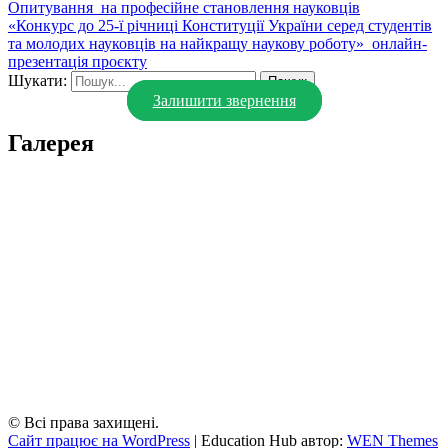
Опитування_на професійне становлення науковців
«Конкурс до 25-ї річниці Конституції України серед студентів
та молодих науковців на найкращу наукову роботу»_онлайн-
презентація проєкту
Шукати:
Залишити звернення
Галерея
© Всі права захищені.
Сайт працює на WordPress
|
Education Hub автор:
WEN Themes