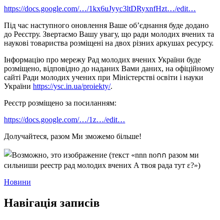
https://docs.google.com/…/1kx6uJyyc3ltDRyxnfHzt…/edit…
Під час наступного оновлення Ваше об’єднання буде додано
до Реєстру. Звертаємо Вашу увагу, що ради молодих вчених та
наукові товариства розміщені на двох різних аркушах ресурсу.
Інформацію про мережу Рад молодих вчених України буде
розміщено, відповідно до наданих Вами даних, на офіційному
сайті Ради молодих учених при Міністерстві освіти і науки
України
https://ysc.in.ua/proiekty/
.
Реєстр розміщено за посиланням:
https://docs.google.com/…/1z…/edit…
Долучайтеся, разом Ми зможемо більше!
Новини
Навігація записів