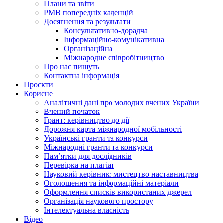
Плани та звіти
РМВ попередніх каденцій
Досягнення та результати
Консультативно-дорадча
Інформаційно-комунікативна
Організаційна
Міжнародне співробітництво
Про нас пишуть
Контактна інформація
Проєкти
Корисне
Аналітичні дані про молодих вчених України
Вчений початок
Грант: керівництво до дії
Дорожня карта міжнародної мобільності
Українські гранти та конкурси
Міжнародні гранти та конкурси
Памʼятки для дослідників
Перевірка на плагіат
Науковий керівник: мистецтво наставництва
Оголошення та інформаційні матеріали
Оформлення списків використаних джерел
Організація наукового простору
Інтелектуальна власність
Відео