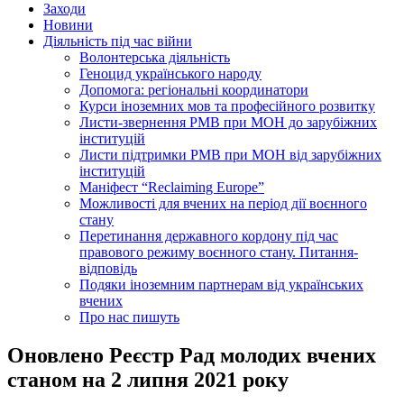
Заходи
Новини
Діяльність під час війни
Волонтерська діяльність
Геноцид українського народу
Допомога: регіональні координатори
Курси іноземних мов та професійного розвитку
Листи-звернення РМВ при МОН до зарубіжних
інституцій
Листи підтримки РМВ при МОН від зарубіжних
інституцій
Маніфест “Reclaiming Europe”
Можливості для вчених на період дії воєнного
стану
Перетинання державного кордону під час
правового режиму воєнного стану. Питання-
відповідь
Подяки іноземним партнерам від українських
вчених
Про нас пишуть
Оновлено Реєстр Рад молодих вчених
станом на 2 липня 2021 року