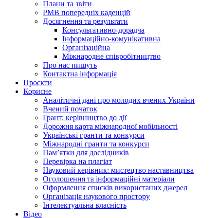
Плани та звіти
РМВ попередніх каденцій
Досягнення та результати
Консультативно-дорадча
Інформаційно-комунікативна
Організаційна
Міжнародне співробітництво
Про нас пишуть
Контактна інформація
Проєкти
Корисне
Аналітичні дані про молодих вчених України
Вчений початок
Грант: керівництво до дії
Дорожня карта міжнародної мобільності
Українські гранти та конкурси
Міжнародні гранти та конкурси
Памʼятки для дослідників
Перевірка на плагіат
Науковий керівник: мистецтво наставництва
Оголошення та інформаційні матеріали
Оформлення списків використаних джерел
Організація наукового простору
Інтелектуальна власність
Відео