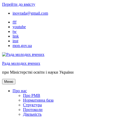
Перейти до вмісту
inovrada@gmail.com
fff
youtube
tw
link
inst
mon.gov.ua
Рада молодих вчених
при Міністерстві освіти і науки України
Меню
Про нас
Про РМВ
Нормативна база
Cтруктура
Протоколи
Діяльність