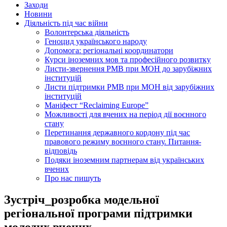
Заходи
Новини
Діяльність під час війни
Волонтерська діяльність
Геноцид українського народу
Допомога: регіональні координатори
Курси іноземних мов та професійного розвитку
Листи-звернення РМВ при МОН до зарубіжних
інституцій
Листи підтримки РМВ при МОН від зарубіжних
інституцій
Маніфест “Reclaiming Europe”
Можливості для вчених на період дії воєнного
стану
Перетинання державного кордону під час
правового режиму воєнного стану. Питання-
відповідь
Подяки іноземним партнерам від українських
вчених
Про нас пишуть
Зустріч_розробка модельної
регіональної програми підтримки
молодих вчених