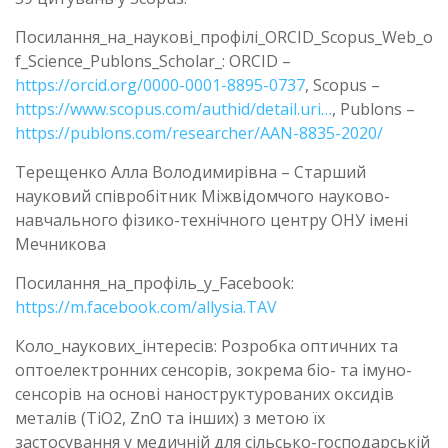
Посилання_на_наукові_профілі_ORCID_Scopus_Web_o
f_Science_Publons_Scholar_: ORCID –
https://orcid.org/0000-0001-8895-0737
, Scopus –
https://www.scopus.com/authid/detail.uri…
, Publons –
https://publons.com/researcher/AAN-8835-2020/
Терещенко Алла Володимирівна – Старший
науковий співробітник Міжвідомчого науково-
навчального фізико-технічного центру ОНУ імені
Мечникова
Посилання_на_профіль_у_Facebook:
https://m.facebook.com/allysia.TAV
Коло_наукових_інтересів: Розробка оптичних та
оптоелектронних сенсорів, зокрема біо- та імуно-
сенсорів на основі наноструктурованих оксидів
металів (TiO2, ZnO та інших) з метою їх
застосування у медичній для сільсько-господарській