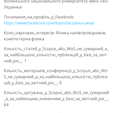
Волинського національного університету імені Лесі
Українки
Посилання_на_профіль_у_Facebook:
https://www.facebook.com/ksyosha.zamurueva/
Коло_наукових_інтересів: Фізика напівпровідників;
комп’ютерна фізика.
Кількість_статей_у_Scopus_або_WoS_не_сумарний_а_
за_найбільшою_кількістю_публікацій_у_базі_за_звіт
ний_рік__: 1
Кількість_матеріалів_конференції_у_Scopus_або_Wo
S_не_сумарний_а_за_найбільшою_кількістю_публіка
цій_у_базі_за_звітний_рік__: 0
Кількість_цитувань_у_Scopus_або_WoS_не_сумарний
_а_за_найвищим_значенням_у_базі_за_звітний_рік__:
64