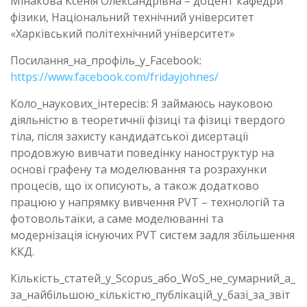
Мінакова Ксенія Олександрівна – доцент кафедри
фізики, Національний технічний університет
«Харківський політехнічний університет»
Посилання_на_профіль_у_Facebook:
https://www.facebook.com/fridayjohnes/
Коло_наукових_інтересів: Я займаюсь науковою
діяльністю в теоретичнії фізиці та фізиці твердого
тіла, після захисту кандидатської дисертації
продовжую вивчати поведінку наноструктур на
основі графену та моделювання та розрахунки
процесів, що їх описують, а також додатково
працюю у напрямку вивчення PVT – технологій та
фотовольтаїки, а саме моделюванні та
модернізація існуючих PVT систем задля збільшення
ККД.
Кількість_статей_у_Scopus_або_WoS_не_сумарний_а_
за_найбільшою_кількістю_публікацій_у_базі_за_звіт