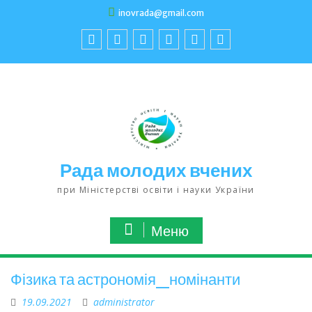
inovrada@gmail.com
Рада молодих вчених
при Міністерстві освіти і науки України
Меню
Фізика та астрономія_номінанти
19.09.2021
administrator