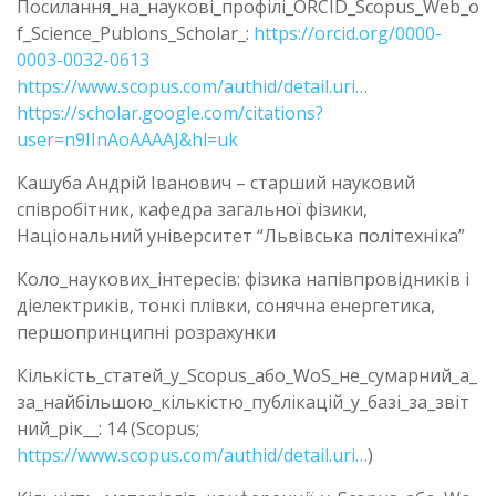
Посилання_на_наукові_профілі_ORCID_Scopus_Web_o
f_Science_Publons_Scholar_:
https://orcid.org/0000-
0003-0032-0613
https://www.scopus.com/authid/detail.uri…
https://scholar.google.com/citations?
user=n9IInAoAAAAJ&hl=uk
Кашуба Андрій Іванович – старший науковий
співробітник, кафедра загальної фізики,
Національний університет “Львівська політехніка”
Коло_наукових_інтересів: фізика напівпровідників і
діелектриків, тонкі плівки, сонячна енергетика,
першопринципні розрахунки
Кількість_статей_у_Scopus_або_WoS_не_сумарний_а_
за_найбільшою_кількістю_публікацій_у_базі_за_звіт
ний_рік__: 14 (Scopus;
https://www.scopus.com/authid/detail.uri…
)