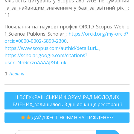
Кількість_цитувань_у_Scopus_або_WoS_не_сумарний
_а_за_найвищим_значенням_у_базі_за_звітний_рік__:
11
Посилання_на_наукові_профілі_ORCID_Scopus_Web_o
f_Science_Publons_Scholar_:
https://orcid.org/my-orcid?
orcid=0000-0002-5899-2300
,
https://www.scopus.com/authid/detail.uri…
,
https://scholar.google.com/citations?
user=NnRcxzoAAAAJ&hl=uk
Новини
ІІ ВСЕУКРАЇНСЬКИЙ ФОРУМ РАД МОЛОДИХ
ВЧЕНИХ_залишилось 3 дні до кінця реєстрації
ДАЙДЖЕСТ НОВИН ЗА ТИЖДЕНЬ??