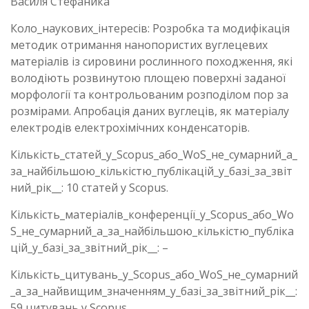
Василя Стефаника”
Коло_наукових_інтересів: Розробка та модифікація
методик отримання нанопористих вуглецевих
матеріалів із сировини рослинного походження, які
володіють розвинутою площею поверхні заданої
морфології та контрольованим розподілом пор за
розмірами. Апробація даних вуглеців, як матеріалу
електродів електрохімічних конденсаторів.
Кількість_статей_у_Scopus_або_WoS_не_сумарний_а_
за_найбільшою_кількістю_публікацій_у_базі_за_звіт
ний_рік__: 10 статей у Scopus.
Кількість_матеріалів_конференції_у_Scopus_або_Wo
S_не_сумарний_а_за_найбільшою_кількістю_публіка
цій_у_базі_за_звітний_рік__: –
Кількість_цитувань_у_Scopus_або_WoS_не_сумарний
_а_за_найвищим_значенням_у_базі_за_звітний_рік__:
59 цитувань у Scopus.