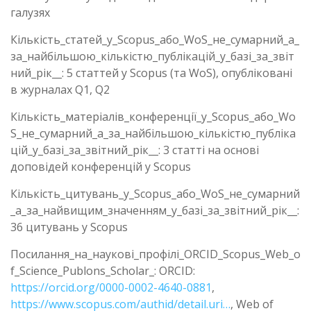
галузях
Кількість_статей_у_Scopus_або_WoS_не_сумарний_а_
за_найбільшою_кількістю_публікацій_у_базі_за_звіт
ний_рік__: 5 статтей у Scopus (та WoS), опубліковані
в журналах Q1, Q2
Кількість_матеріалів_конференції_у_Scopus_або_Wo
S_не_сумарний_а_за_найбільшою_кількістю_публіка
цій_у_базі_за_звітний_рік__: 3 статті на основі
доповідей конференцій у Scopus
Кількість_цитувань_у_Scopus_або_WoS_не_сумарний
_а_за_найвищим_значенням_у_базі_за_звітний_рік__:
36 цитувань у Scopus
Посилання_на_наукові_профілі_ORCID_Scopus_Web_o
f_Science_Publons_Scholar_: ORCID:
https://orcid.org/0000-0002-4640-0881
,
https://www.scopus.com/authid/detail.uri…
, Web of