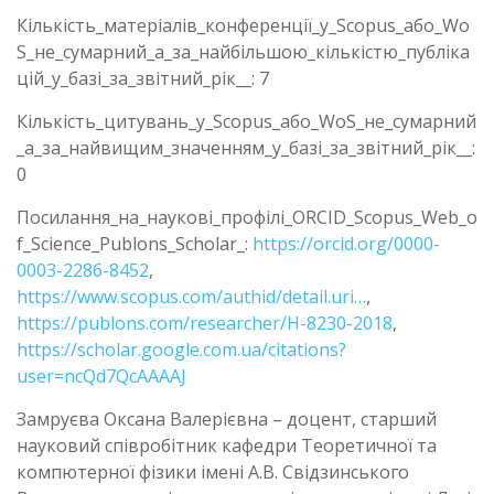
Кількість_матеріалів_конференції_у_Scopus_або_Wo
S_не_сумарний_а_за_найбільшою_кількістю_публіка
цій_у_базі_за_звітний_рік__: 7
Кількість_цитувань_у_Scopus_або_WoS_не_сумарний
_а_за_найвищим_значенням_у_базі_за_звітний_рік__:
0
Посилання_на_наукові_профілі_ORCID_Scopus_Web_o
f_Science_Publons_Scholar_:
https://orcid.org/0000-
0003-2286-8452
,
https://www.scopus.com/authid/detail.uri…
,
https://publons.com/researcher/H-8230-2018
,
https://scholar.google.com.ua/citations?
user=ncQd7QcAAAAJ
Замруєва Оксана Валерієвна – доцент, старший
науковий співробітник кафедри Теоретичної та
компютерної фізики імені А.В. Свідзинського