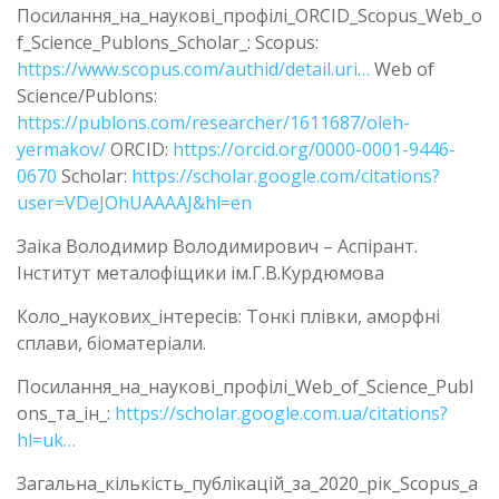
Посилання_на_наукові_профілі_ORCID_Scopus_Web_o
f_Science_Publons_Scholar_: Scopus:
https://www.scopus.com/authid/detail.uri…
Web of
Science/Publons:
https://publons.com/researcher/1611687/oleh-
yermakov/
ORCID:
https://orcid.org/0000-0001-9446-
0670
Scholar:
https://scholar.google.com/citations?
user=VDeJOhUAAAAJ&hl=en
Заіка Володимир Володимирович – Аспірант.
Інститут металофіщики ім.Г.В.Курдюмова
Коло_наукових_інтересів: Тонкі плівки, аморфні
сплави, біоматеріали.
Посилання_на_наукові_профілі_Web_of_Science_Publ
ons_та_ін_:
https://scholar.google.com.ua/citations?
hl=uk…
Загальна_кількість_публікацій_за_2020_рік_Scopus_а