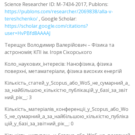
Science Researcher ID: M-7434-2017, Publons:
https://publons.com/researcher/2069838/alla-v-
tereshchenko/
, Google Scholar:
https://scholar.google.com/citations?
user=HvPBfd8AAAAJ
Терещук Володимир Валерійович – Фізика та
астрономія; КПІ ім. Ігоря Сікорського
Коло_наукових_інтересів: Нанофізика, фізика
поверхні, метаматеріали, фізика високих енергій
Кількість_статей_у_Scopus_або_WoS_не_сумарний_а_
за_найбільшою_кількістю_публікацій_у_базі_за_звіт
ний_рік__: 3
Кількість_матеріалів_конференції_у_Scopus_або_Wo
S_не_сумарний_а_за_найбільшою_кількістю_публіка
цій_у_базі_за_звітний_рік__: 0