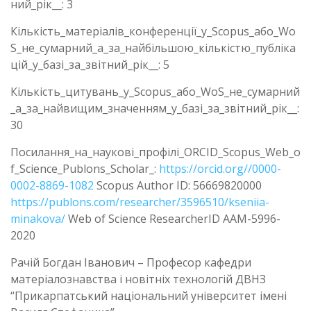
ний_рік__: 3
Кількість_матеріалів_конференції_у_Scopus_або_Wo
S_не_сумарний_а_за_найбільшою_кількістю_публіка
цій_у_базі_за_звітний_рік__: 5
Кількість_цитувань_у_Scopus_або_WoS_не_сумарний
_а_за_найвищим_значенням_у_базі_за_звітний_рік__:
30
Посилання_на_наукові_профілі_ORCID_Scopus_Web_o
f_Science_Publons_Scholar_:
https://orcid.org//0000-
0002-8869-1082
Scopus Author ID: 56669820000
https://publons.com/researcher/3596510/kseniia-
minakova/
Web of Science ResearcherID AAM-5996-
2020
Рачій Богдан Іванович – Професор кафедри
матеріалознавства і новітніх технологій ДВНЗ
“Прикарпатський національний університет імені