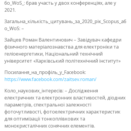
бо_WoS_: брав участь у двох конференціях, але у
2021.
Загальна_кількість_цитувань_за_2020_рік_Scopus_аб
о_WoS: –
Зайцев Роман Валентинович – Завідувач кафедри
фізичного матеріалознавства для електроніки та
геліоенергетики, Національний технічний
університет «Харківський політехнічний інститут»
Посилання_на_профіль_у_Facebook:
https://www.facebook.com/zaitsev.roman/
Коло_наукових_інтересів: – Дослідження
електричних та електронних властивостей, діодних
параметрів, спектральної залежності
фоточутливості, фотоелектричних характеристик
для оптимізації тонкоплівкових та
монокристалічних сонячних елементів.