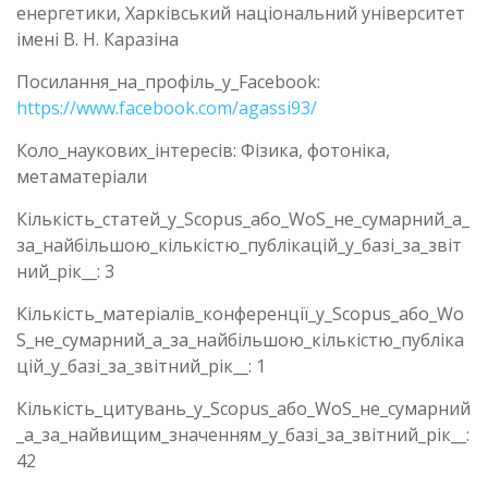
енергетики, Харківський національний університет
імені В. Н. Каразіна
Посилання_на_профіль_у_Facebook:
https://www.facebook.com/agassi93/
Коло_наукових_інтересів: Фізика, фотоніка,
метаматеріали
Кількість_статей_у_Scopus_або_WoS_не_сумарний_а_
за_найбільшою_кількістю_публікацій_у_базі_за_звіт
ний_рік__: 3
Кількість_матеріалів_конференції_у_Scopus_або_Wo
S_не_сумарний_а_за_найбільшою_кількістю_публіка
цій_у_базі_за_звітний_рік__: 1
Кількість_цитувань_у_Scopus_або_WoS_не_сумарний
_а_за_найвищим_значенням_у_базі_за_звітний_рік__:
42