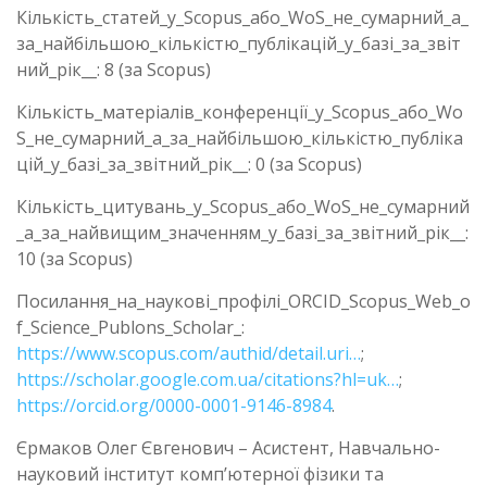
Кількість_статей_у_Scopus_або_WoS_не_сумарний_а_
за_найбільшою_кількістю_публікацій_у_базі_за_звіт
ний_рік__: 8 (за Scopus)
Кількість_матеріалів_конференції_у_Scopus_або_Wo
S_не_сумарний_а_за_найбільшою_кількістю_публіка
цій_у_базі_за_звітний_рік__: 0 (за Scopus)
Кількість_цитувань_у_Scopus_або_WoS_не_сумарний
_а_за_найвищим_значенням_у_базі_за_звітний_рік__:
10 (за Scopus)
Посилання_на_наукові_профілі_ORCID_Scopus_Web_o
f_Science_Publons_Scholar_:
https://www.scopus.com/authid/detail.uri…
;
https://scholar.google.com.ua/citations?hl=uk…
;
https://orcid.org/0000-0001-9146-8984
.
Єрмаков Олег Євгенович – Асистент, Навчально-
науковий інститут комп’ютерної фізики та