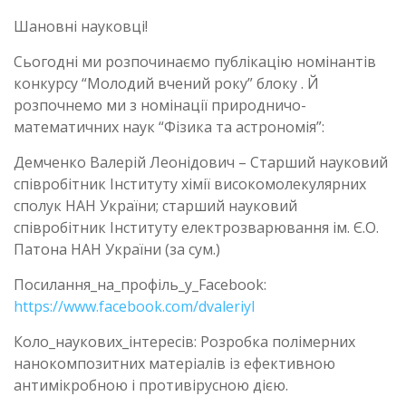
Шановні науковці!
Сьогодні ми розпочинаємо публікацію номінантів
конкурсу “Молодий вчений року” блоку . Й
розпочнемо ми з номінації природничо-
математичних наук “Фізика та астрономія”:
Демченко Валерій Леонідович – Старший науковий
співробітник Інституту хімії високомолекулярних
сполук НАН України; старший науковий
співробітник Інституту електрозварювання ім. Є.О.
Патона НАН України (за сум.)
Посилання_на_профіль_у_Facebook:
https://www.facebook.com/dvaleriyl
Коло_наукових_інтересів: Розробка полімерних
нанокомпозитних матеріалів із ефективною
антимікробною і противірусною дією.