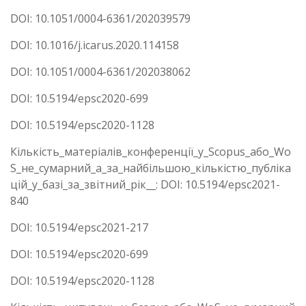
DOI: 10.1051/0004-6361/202039579
DOI: 10.1016/j.icarus.2020.114158
DOI: 10.1051/0004-6361/202038062
DOI: 10.5194/epsc2020-699
DOI: 10.5194/epsc2020-1128
Кількість_матеріалів_конференції_у_Scopus_або_Wo
S_не_сумарний_а_за_найбільшою_кількістю_публіка
цій_у_базі_за_звітний_рік__: DOI: 10.5194/epsc2021-
840
DOI: 10.5194/epsc2021-217
DOI: 10.5194/epsc2020-699
DOI: 10.5194/epsc2020-1128