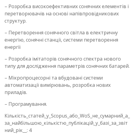
– Розробка високоефективних сонячних елементів і
перетворювачів на основі напівпровідникових
структур.
– Перетворення сонячного світла в електричну
енергію, сонячні станції, системи перетворення
енергії
– Розробка імітаторів сонячного спектра нового
типу для дослідження параметрів сонячних батарей.
– Мікропроцесорні та вбудовані системи
автоматизації вимірювань, розробка нових
приладів.
– Програмування.
Кількість_статей_у_Scopus_або_WoS_не_сумарний_а_
за_найбільшою_кількістю_публікацій_у_базі_за_звіт
ний_рік__: 4