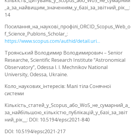
Кількість_цитувань_у_Scopus_або_WoS_не_сумарний
_а_за_найвищим_значенням_у_базі_за_звітний_рік__:
14
Посилання_на_наукові_профілі_ORCID_Scopus_Web_o
f_Science_Publons_Scholar_:
https://www.scopus.com/authid/detail.uri…
Троянський Володимир Володимирович – Senior
Researche, Scientific Research Institute “Astronomical
Observatory”, Odessa I. I. Mechnikov National
University, Odessa, Ukraine.
Коло_наукових_інтересів: Малі тіла Сонячної
системи
Кількість_статей_у_Scopus_або_WoS_не_сумарний_а_
за_найбільшою_кількістю_публікацій_у_базі_за_звіт
ний_рік__: DOI: 10.5194/epsc2021-840
DOI: 10.5194/epsc2021-217