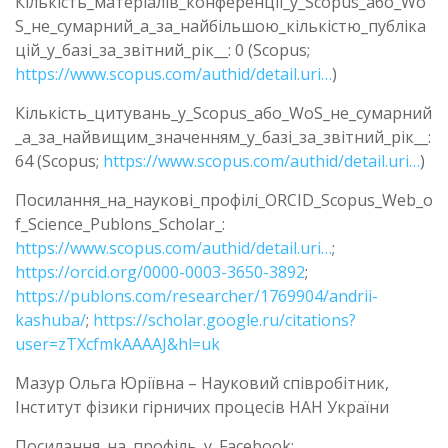
Кількість_матеріалів_конференції_у_Scopus_або_Wo
S_не_сумарний_а_за_найбільшою_кількістю_публіка
цій_у_базі_за_звітний_рік__: 0 (Scopus;
https://www.scopus.com/authid/detail.uri…
)
Кількість_цитувань_у_Scopus_або_WoS_не_сумарний
_а_за_найвищим_значенням_у_базі_за_звітний_рік__:
64 (Scopus;
https://www.scopus.com/authid/detail.uri…
)
Посилання_на_наукові_профілі_ORCID_Scopus_Web_o
f_Science_Publons_Scholar_:
https://www.scopus.com/authid/detail.uri…
;
https://orcid.org/0000-0003-3650-3892
;
https://publons.com/researcher/1769904/andrii-
kashuba/
;
https://scholar.google.ru/citations?
user=zTXcfmkAAAAJ&hl=uk
Мазур Ольга Юріївна – Науковий співробітник,
Інститут фізики гірничих процесів НАН України
Посилання_на_профіль_у_Facebook: