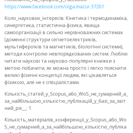
https://www.facebook.com/olga.mazur.37201
Коло_наукових_інтересів: Кінетика і термодинаміка,
синергетика, статистична фізика, явища
самоорганізації в сильно нерівноважних системах
(доменні структури сегнетоелектриків,
мультифероіків та магнетиків, біологічні системи),
методи контролю невпорядкованих систем. Люблю
читати наукові та науково-популярні книжки з
метою побачити, як можна просто і легко пояснити
великі фізичні концепції людям, які цікавляться
фізикою, але не є спеціалістами.
Кількість_статей_у_Scopus_або_WoS_не_сумарний_а_
за_найбільшою_кількістю_публікацій_у_базі_за_звіт
ний_рік__: 1
Кількість_матеріалів_конференції_у_Scopus_або_Wo
S_не_сумарний_а_за_найбільшою_кількістю_публіка