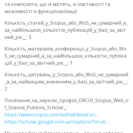
та композити, що їх містять, їх іластивості та
можливості їх функціоналізації
Кількість_статей_у_Scopus_або_WoS_не_сумарний_а_
за_найбільшою_кількістю_публікацій_у_базі_за_звіт
ний_рік__: 3
Кількість_матеріалів_конференції_у_Scopus_або_Wo
S_не_сумарний_а_за_найбільшою_кількістю_публіка
цій_у_базі_за_звітний_рік__: 1
Кількість_цитувань_у_Scopus_або_WoS_не_сумарний
_а_за_найвищим_значенням_у_базі_за_звітний_рік__:
2
Посилання_на_наукові_профілі_ORCID_Scopus_Web_o
f_Science_Publons_Scholar_:
https://www.scopus.com/authid/detail.uri…
https://scholar.google.com.ua/citations?hl=uk…