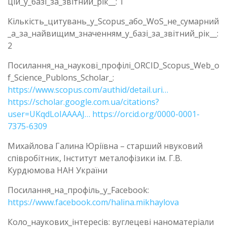
цій_у_базі_за_звітний_рік__: 1
Кількість_цитувань_у_Scopus_або_WoS_не_сумарний
_а_за_найвищим_значенням_у_базі_за_звітний_рік__:
2
Посилання_на_наукові_профілі_ORCID_Scopus_Web_o
f_Science_Publons_Scholar_:
https://www.scopus.com/authid/detail.uri…
https://scholar.google.com.ua/citations?
user=UKqdLoIAAAAJ…
https://orcid.org/0000-0001-
7375-6309
Михайлова Галина Юріївна – старший нвуковий
співробітник, Інститут металофізики ім. Г.В.
Курдюмова НАН України
Посилання_на_профіль_у_Facebook:
https://www.facebook.com/halina.mikhaylova
Коло_наукових_інтересів: вуглецеві наноматеріали