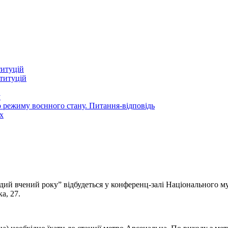
титуцій
титуцій
у
 режиму воєнного стану. Питання-відповідь
х
 вчений року” відбудеться у конференц-залі Національного музею
а, 27.