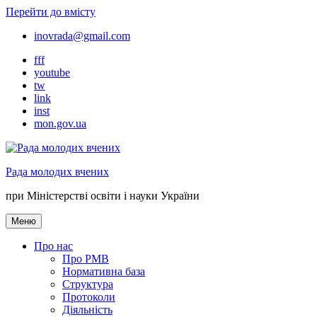
Перейти до вмісту
inovrada@gmail.com
fff
youtube
tw
link
inst
mon.gov.ua
Рада молодих вчених
при Міністерстві освіти і науки України
Меню
Про нас
Про РМВ
Нормативна база
Cтруктура
Протоколи
Діяльність