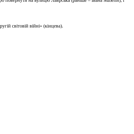
тро повернути на вулицю Лаврська (раніше – Івана Мазепи), і
гій світовій війні» (кінцева).