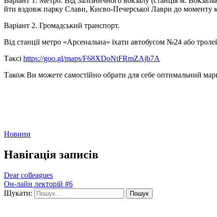
Варіант 1: Метро. Від Залізничного вокзалу (станція м. Вокзаль
йти вздовж парку Слави, Києво-Печерської Лаври до моменту 
Варіант 2. Громадський транспорт.
Від станції метро «Арсенальна» їхати автобусом №24 або тролей
Таксі
https://goo.gl/maps/F68XDoNtFRmZAjb7A
Також Ви можете самостійно обрати для себе оптимальний ма
Новини
Навігація записів
Dear colleagues
Он-лайн лекторій #6
Шукати: