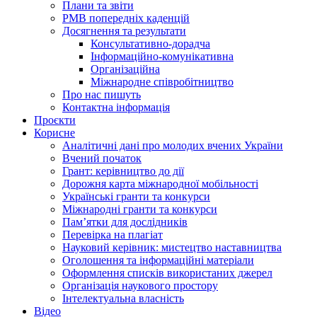
Плани та звіти
РМВ попередніх каденцій
Досягнення та результати
Консультативно-дорадча
Інформаційно-комунікативна
Організаційна
Міжнародне співробітництво
Про нас пишуть
Контактна інформація
Проєкти
Корисне
Аналітичні дані про молодих вчених України
Вчений початок
Грант: керівництво до дії
Дорожня карта міжнародної мобільності
Українські гранти та конкурси
Міжнародні гранти та конкурси
Памʼятки для дослідників
Перевірка на плагіат
Науковий керівник: мистецтво наставництва
Оголошення та інформаційні матеріали
Оформлення списків використаних джерел
Організація наукового простору
Інтелектуальна власність
Відео