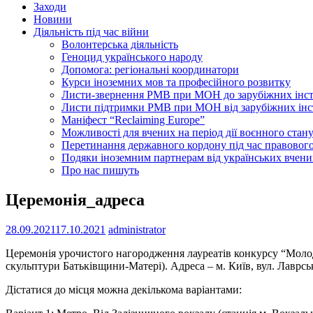
Заходи
Новини
Діяльність під час війни
Волонтерська діяльність
Геноцид українського народу
Допомога: регіональні координатори
Курси іноземних мов та професійного розвитку
Листи-звернення РМВ при МОН до зарубіжних інс
Листи підтримки РМВ при МОН від зарубіжних інс
Маніфест “Reclaiming Europe”
Можливості для вчених на період дії воєнного стан
Перетинання державного кордону під час правового
Подяки іноземним партнерам від українських вчени
Про нас пишуть
Церемонія_адреса
28.09.2021
17.10.2021
administrator
Церемонія урочистого нагородження лауреатів конкурсу “Молодий
скульптури Батьківщини-Матері). Адреса – м. Київ, вул. Лаврськ
Дістатися до місця можна декількома варіантами: