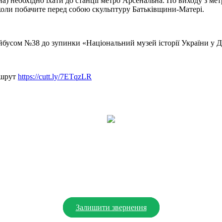
на) необхідно їхати до станції метро Арсенальна. По виходу з ме
коли побачите перед собою скульптуру Батьківщини-Матері.
бусом №38 до зупинки «Національний музей історії України у Дру
ршрут
https://cutt.ly/7ETqzLR
Залишити звернення