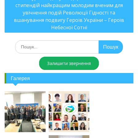
стипендій найкращим молодим вченим для
увічнення подій Революції Гідності та
вшанування подвигу Героїв України – Героїв
Небесної Сотні
Залишити звернення
Галерея