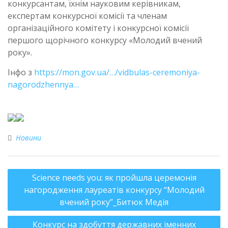
конкурсантам, їхнім науковим керівникам,
експертам конкурсної комісії та членам
організаційного комітету і конкурсної комісії
першого щорічного конкурсу «Молодий вчений
року».
Інфо з
https://mon.gov.ua/…/vidbulas-ceremoniya-
nagorodzhennya…
Новини
Science needs you: як пройшла церемонія
нагородження лауреатів конкурсу “Молодий
вчений року”_Битюк Медія
Конкурс на здобуття державних іменних