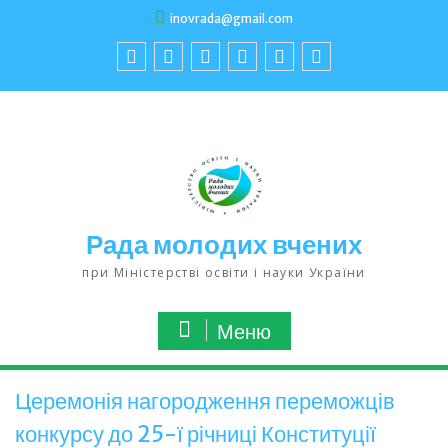
inovrada@gmail.com
Рада молодих вчених
при Міністерстві освіти і науки України
Меню
Церемонія нагородження переможців
конкурсу до 25-ї річниці Конституції