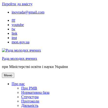
Перейти до вмісту
inovrada@gmail.com
fff
youtube
tw
link
inst
mon.gov.ua
Рада молодих вчених
при Міністерстві освіти і науки України
Меню
Про нас
Про РМВ
Нормативна база
Cтруктура
Протоколи
Діяльність