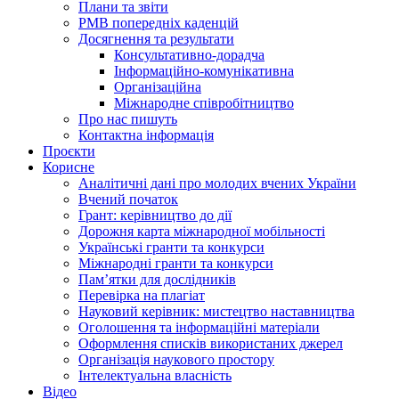
Плани та звіти
РМВ попередніх каденцій
Досягнення та результати
Консультативно-дорадча
Інформаційно-комунікативна
Організаційна
Міжнародне співробітництво
Про нас пишуть
Контактна інформація
Проєкти
Корисне
Аналітичні дані про молодих вчених України
Вчений початок
Грант: керівництво до дії
Дорожня карта міжнародної мобільності
Українські гранти та конкурси
Міжнародні гранти та конкурси
Памʼятки для дослідників
Перевірка на плагіат
Науковий керівник: мистецтво наставництва
Оголошення та інформаційні матеріали
Оформлення списків використаних джерел
Організація наукового простору
Інтелектуальна власність
Відео