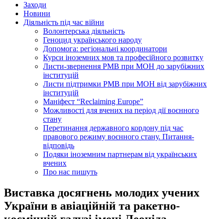
Заходи
Новини
Діяльність під час війни
Волонтерська діяльність
Геноцид українського народу
Допомога: регіональні координатори
Курси іноземних мов та професійного розвитку
Листи-звернення РМВ при МОН до зарубіжних
інституцій
Листи підтримки РМВ при МОН від зарубіжних
інституцій
Маніфест “Reclaiming Europe”
Можливості для вчених на період дії воєнного
стану
Перетинання державного кордону під час
правового режиму воєнного стану. Питання-
відповідь
Подяки іноземним партнерам від українських
вчених
Про нас пишуть
Виставка досягнень молодих учених
України в авіаційній та ракетно-
космічній галузі імені Леоніда