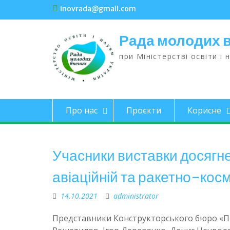
inovrada@gmail.com
Рада молодих 
при Міністерстві освіти і 
Про нас
Проєкти
Корисне
Учасники виставки досягне
авіаційній та ракетно-косм
14.10.2021
administrator
Представники Конструкторського бюро «Пі