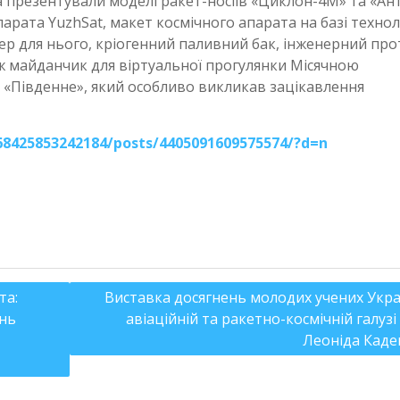
 презентували моделі ракет-носіїв «Циклон-4M» та «Ант
рата YuzhSat, макет космічного апарата на базі техноло
р для нього, кріогенний паливний бак, інженерний пр
ж майданчик для віртуальної прогулянки Місячною
«Південне», який особливо викликав зацікавлення
8425853242184/posts/4405091609575574/?d=n
та:
Виставка досягнень молодих учених Укра
ень
авіаційній та ракетно-космічній галузі 
Леоніда Кад