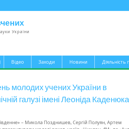
вчених
науки України
Відео
Заходи
Новини
Діяльність п
нь молодих учених України в
ічній галузі імені Леоніда Каденюк
вденне» – Микола Позднишев, Сергій Полуян, Артем