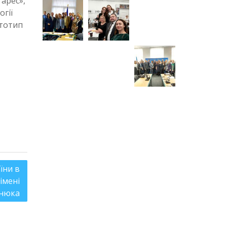
арес»,
гії
ототип
їни в
імені
енюка