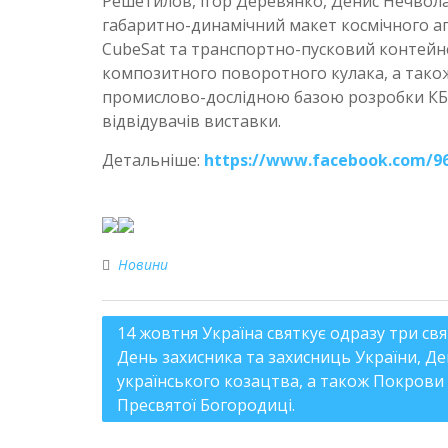
Решетилов, Ігор Деревянко, Денис Нечвола
габаритно-динамічний макет космічного апа
CubeSat та транспортно-пусковий контейне
композитного поворотного кулака, а тако
промислово-дослідною базою розробки КБ 
відвідувачів виставки.
Детальніше:
https://www.facebook.com/96
Новини
14 жовтня Україна святкує одразу три свя
День захисника та захисниць України, Д
українського козацтва, а також Покрови
Пресвятої Богородиці.