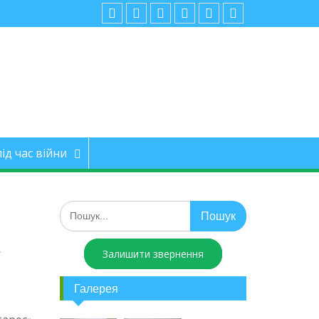
ід час війни
а
Залишити звернення
Галерея