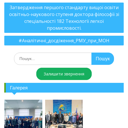
Затвердження першого стандарту вищої освіти
освітньо-наукового ступеня доктора філософії зі
спеціальності 182 Технології легкої
промисловості.
#Аналітичні_досдіження_РМУ_при_МОН
Залишити звернення
Галерея