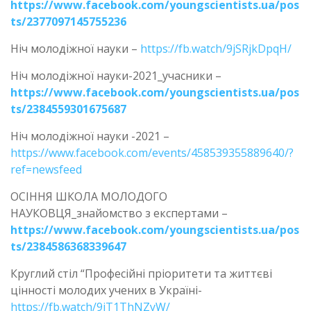
https://www.facebook.com/youngscientists.ua/pos
ts/2377097145755236
Ніч молодіжної науки –
https://fb.watch/9jSRjkDpqH/
Ніч молодіжної науки-2021_учасники –
https://www.facebook.com/youngscientists.ua/pos
ts/2384559301675687
Ніч молодіжної науки -2021 –
https://www.facebook.com/events/458539355889640/?
ref=newsfeed
ОСІННЯ ШКОЛА МОЛОДОГО
НАУКОВЦЯ_знайомство з експертами –
https://www.facebook.com/youngscientists.ua/pos
ts/2384586368339647
Круглий стіл “Професійні пріоритети та життєві
цінності молодих учених в Україні-
https://fb.watch/9jT1ThNZyW/