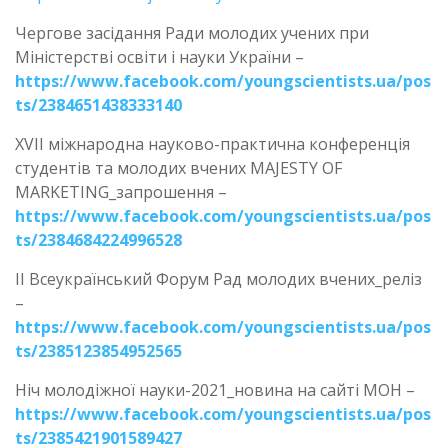
Чергове засідання Ради молодих учених при
Міністерстві освіти і науки України –
https://www.facebook.com/youngscientists.ua/pos
ts/2384651438333140
XVІІ міжнародна науково-практична конференція
студентів та молодих вчених MAJESTY OF
MARKETING_запрошення –
https://www.facebook.com/youngscientists.ua/pos
ts/2384684224996528
ІІ Всеукраїнський Форум Рад молодих вчених_реліз
–
https://www.facebook.com/youngscientists.ua/pos
ts/2385123854952565
Ніч молодіжної науки-2021_новина на сайті МОН –
https://www.facebook.com/youngscientists.ua/pos
ts/2385421901589427