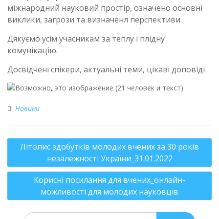
міжнародний науковий простір, означено основні
виклики, загрози та визначенл перспективи.
Дякуємо усім учасникам за теплу і плідну
комунікацію.
Досвідчені спікери, актуальні теми, цікаві доповіді
Новини
Літопис здобутків молодих вчених за 30 років
незалежності України_31.01.2022
Корисні посилання для вчених_онлайн-
можливості для молодих науковців