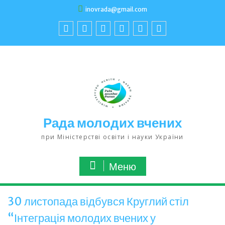
inovrada@gmail.com
Рада молодих вчених
при Міністерстві освіти і науки України
Меню
30 листопада відбувся Круглий стіл
“Інтеграція молодих вчених у