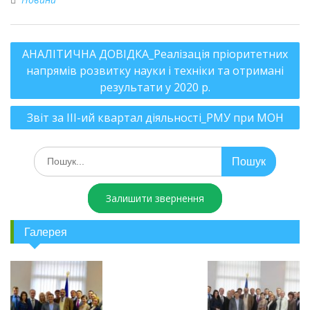
АНАЛІТИЧНА ДОВІДКА_Реалізація пріоритетних
напрямів розвитку науки і техніки та отримані
результати у 2020 р.
Звіт за ІІІ-ий квартал діяльності_РМУ при МОН
Залишити звернення
Галерея