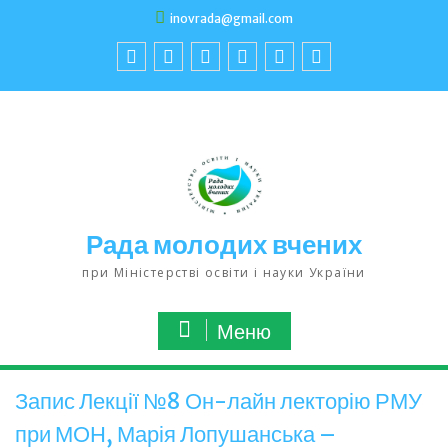
inovrada@gmail.com
Рада молодих вчених
при Міністерстві освіти і науки України
Меню
Запис Лекції №8 Он-лайн лекторію РМУ
при МОН, Марія Лопушанська –