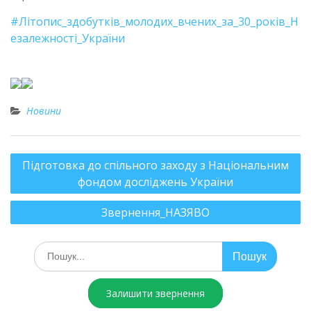
#Літопис_здобутків_молодих_вчених_за_30_років_Н
езалежності_України
Новини
Підготовка до спільного заходу з Національним
фондом досліджень України
Звернення_НАЗЯВО
Залишити звернення