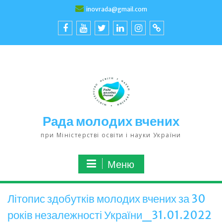
inovrada@gmail.com
Рада молодих вчених
при Міністерстві освіти і науки України
Меню
Літопис здобутків молодих вчених за 30
років незалежності України_31.01.2022