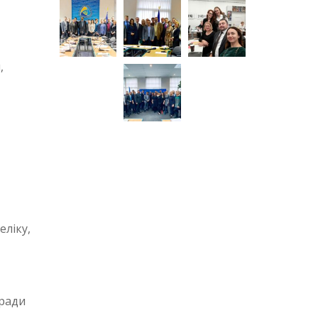
,
еліку,
 ради