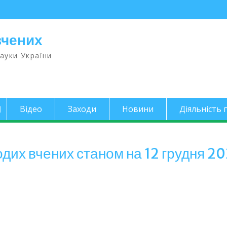
вчених
науки України
Відео
Заходи
Новини
Діяльність п
дих вчених станом на 12 грудня 20