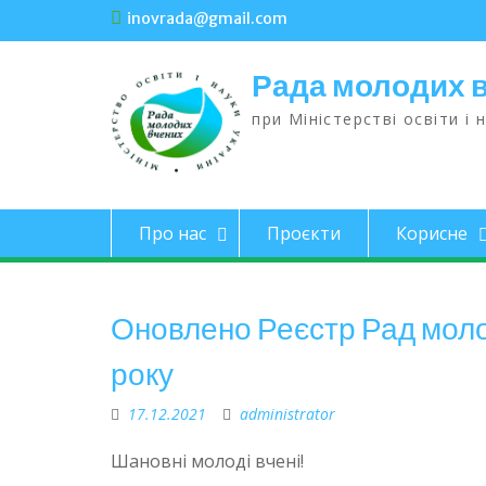
inovrada@gmail.com
Рада молодих 
при Міністерстві освіти і 
Про нас
Проєкти
Корисне
Оновлено Реєстр Рад моло
року
17.12.2021
administrator
Шановні молоді вчені!