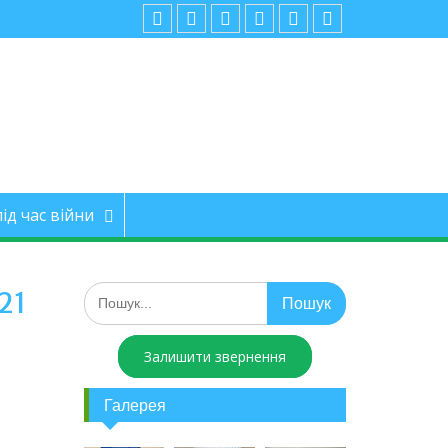
ід час війни
21
Залишити звернення
Галерея