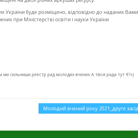
х України буде розміщено, відповідно до наданих Вами
ених при Міністерстві освіти і науки України
Молодий вчений року 2021_друге засі