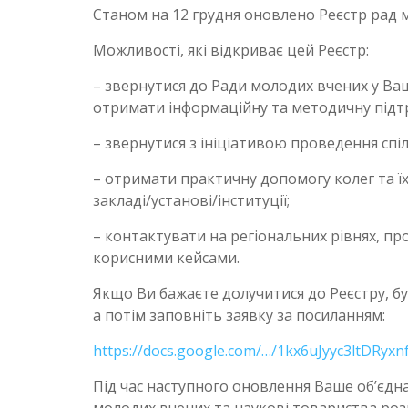
Станом на 12 грудня оновлено Реєстр рад 
Можливості, які відкриває цей Реєстр:
– звернутися до Ради молодих вчених у Вашо
отримати інформаційну та методичну підт
– звернутися з ініціативою проведення спі
– отримати практичну допомогу колег та ї
закладі/установі/інституції;
– контактувати на регіональних рівнях, пр
корисними кейсами.
Якщо Ви бажаєте долучитися до Реєстру, буд
а потім заповніть заявку за посиланням:
https://docs.google.com/…/1kx6uJyyc3ltDRyxn
Під час наступного оновлення Ваше об’єдн
молодих вчених та наукові товариства розм