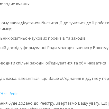
молодих вчених .
му закладі/установі/інституції, долучитися до її роботи
римку;
льних освітньо-наукових проєктів та заходів;
хній досвід у формуванні Ради молодих вчених у Вашому
оводити спільні заходи, об’єднуватися та обмінюватися
ь ласка, впевніться, що Ваше об’єднання відсутнє у пер
fHzt…/edit…
ання буде додано до Реєстру. Звертаємо Вашу увагу, що
іщені на двох різних аркушах ресурсу.