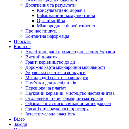
Досягнення та результати
Консультативно-дорадча
Інформаційно-комунікативна
Організаційна
Міжнародне співробітництво
Про нас пишуть
Контактна інформація
Проєкти
Корисне
Аналітичні дані про молодих вчених України
Вчений початок
Грант: керівництво до дії
Дорожня карта міжнародної мобільності
Українські гранти та конкурси
Міжнародні гранти та конкурси
Памʼятки для дослідників
Перевірка на плагіат
Науковий керівник: мистецтво наставництва
Оголошення та інформаційні матеріали
Оформлення списків використаних джерел
Організація наукового простору
Інтелектуальна власність
Відео
Заходи