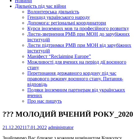
Новини
Діяльність під час війни
Волонтерська діяльність
Геноцид українського народу
Допомога: регіональні координатори
Курси іноземних мов та професійного розвитку
Листи-звернення РМВ при МОН до зарубіжних
інституцій
Листи підтримки РМВ при МОН від зарубіжних
інституцій
Маніфест “Reclaiming Europe”
Можливості для вчених на період дії воєнного
стану
Перетинання державного кордону під час
правового режиму воєнного стану. Питання-
відповідь
Подяки іноземним партнерам від українських
вчених
Про нас пишуть
??? МОЛОДИЙ ВЧЕНИЙ РОКУ_2020
21.12.2021
17.01.2022
administrator
Знайомимо Вас ближче з кожним номінантом Конкурсу