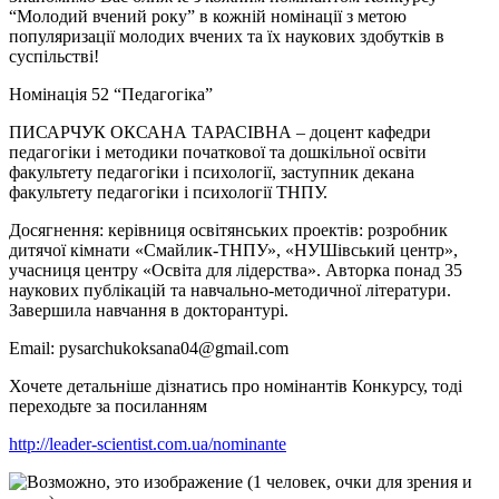
“Молодий вчений року” в кожній номінації з метою
популяризації молодих вчених та їх наукових здобутків в
суспільстві!
Номінація 52 “Педагогіка”
ПИСАРЧУК ОКСАНА ТАРАСІВНА – доцент кафедри
педагогіки і методики початкової та дошкільної освіти
факультету педагогіки і психології, заступник декана
факультету педагогіки і психології ТНПУ.
Досягнення: керівниця освітянських проектів: розробник
дитячої кімнати «Смайлик-ТНПУ», «НУШівський центр»,
учасниця центру «Освіта для лідерства». Авторка понад 35
наукових публікацій та навчально-методичної літератури.
Завершила навчання в докторантурі.
Email: pysarchukoksana04@gmail.com
Хочете детальніше дізнатись про номінантів Конкурсу, тоді
переходьте за посиланням
http://leader-scientist.com.ua/nominante