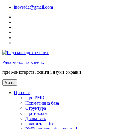
Перейти
inovrada@gmail.com
до
fff
вмісту
youtube
tw
link
inst
mon.gov.ua
Рада молодих вчених
при Міністерстві освіти і науки України
Меню
Про нас
Про РМВ
Нормативна база
Cтруктура
Протоколи
Діяльність
Плани та звіти
РМВ попередніх каденцій