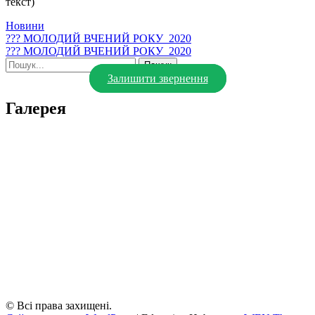
Новини
Навігація
??? МОЛОДИЙ ВЧЕНИЙ РОКУ_2020
??? МОЛОДИЙ ВЧЕНИЙ РОКУ_2020
записів
Шукати:
Залишити звернення
Галерея
© Всі права захищені.