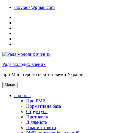
Перейти
inovrada@gmail.com
до
fff
вмісту
youtube
tw
link
inst
mon.gov.ua
Рада молодих вчених
при Міністерстві освіти і науки України
Меню
Про нас
Про РМВ
Нормативна база
Cтруктура
Протоколи
Діяльність
Плани та звіти
РМВ попередніх каденцій