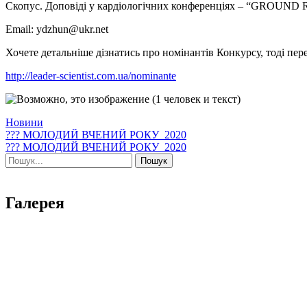
Скопус. Доповіді у кардіологічних конференціях – “GROUND R
Email: ydzhun@ukr.net
Хочете детальніше дізнатись про номінантів Конкурсу, тоді пер
http://leader-scientist.com.ua/nominante
Новини
Навігація
??? МОЛОДИЙ ВЧЕНИЙ РОКУ_2020
??? МОЛОДИЙ ВЧЕНИЙ РОКУ_2020
записів
Шукати:
Галерея