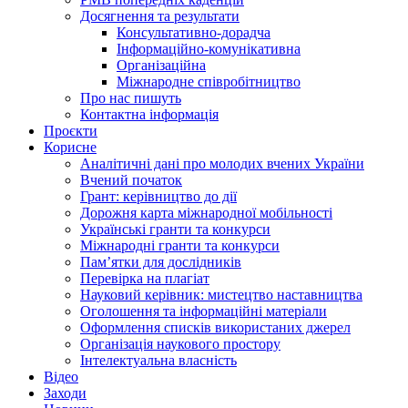
Досягнення та результати
Консультативно-дорадча
Інформаційно-комунікативна
Організаційна
Міжнародне співробітництво
Про нас пишуть
Контактна інформація
Проєкти
Корисне
Аналітичні дані про молодих вчених України
Вчений початок
Грант: керівництво до дії
Дорожня карта міжнародної мобільності
Українські гранти та конкурси
Міжнародні гранти та конкурси
Памʼятки для дослідників
Перевірка на плагіат
Науковий керівник: мистецтво наставництва
Оголошення та інформаційні матеріали
Оформлення списків використаних джерел
Організація наукового простору
Інтелектуальна власність
Відео
Заходи