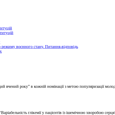
титуцій
титуцій
у
 режиму воєнного стану. Питання-відповідь
х
вчений року” в кожній номінації з метою популяризації молодих
Варіабельність глікемії у пацієнтів із ішемічною хворобою серця”,