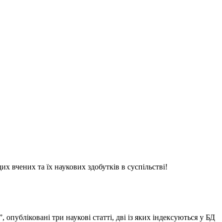
 вчених та їх наукових здобутків в суспільстві!
 опубліковані три наукові статті, дві із яких індексуються у БД