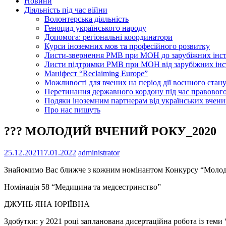
Новини
Діяльність під час війни
Волонтерська діяльність
Геноцид українського народу
Допомога: регіональні координатори
Курси іноземних мов та професійного розвитку
Листи-звернення РМВ при МОН до зарубіжних інс
Листи підтримки РМВ при МОН від зарубіжних інс
Маніфест “Reclaiming Europe”
Можливості для вчених на період дії воєнного стан
Перетинання державного кордону під час правового
Подяки іноземним партнерам від українських вчени
Про нас пишуть
??? МОЛОДИЙ ВЧЕНИЙ РОКУ_2020
25.12.2021
17.01.2022
administrator
Знайомимо Вас ближче з кожним номінантом Конкурсу “Молодий 
Номінація 58 “Медицина та медсестринство”
ДЖУНЬ ЯНА ЮРІЇВНА
Здобутки: у 2021 році запланована дисертаційна робота із теми “