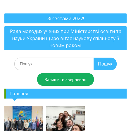
Зі святами 2022!
Рада молодих учених при Міністерстві освіти та
науки України щиро вітає наукову спільноту З
новим роком!
Залишити звернення
Галерея