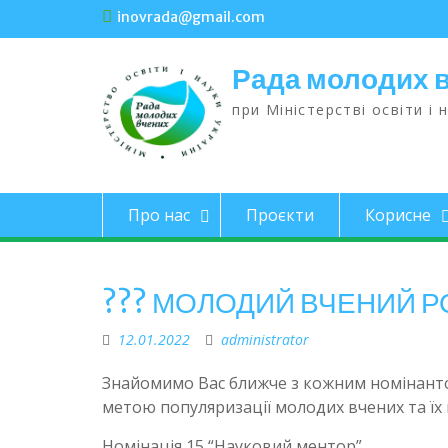
inovrada@gmail.com
Рада молодих 
при Міністерстві освіти і 
Про нас
Проєкти
Корисне
??? МОЛОДИЙ ВЧЕНИЙ 
12.01.2022
administrator
Знайомимо Вас ближче з кожним номінанто
метою популяризації молодих вчених та їх н
Номінація 15 “Науковий ментор”