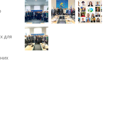
о
х для
ьних