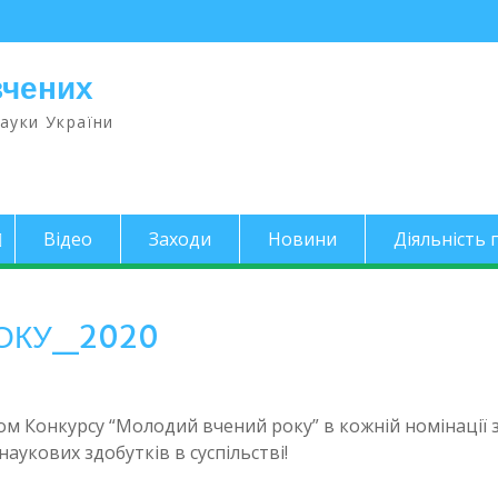
вчених
науки України
Відео
Заходи
Новини
Діяльність п
РОКУ_2020
м Конкурсу “Молодий вчений року” в кожній номінації 
аукових здобутків в суспільстві!