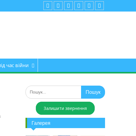
ід час війни
Залишити звернення
з
Галерея