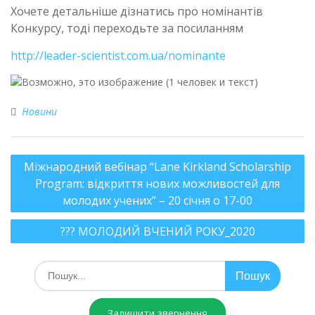
Хочете детальніше дізнатись про номінантів
Конкурсу, тоді переходьте за посиланням
http://leader-scientist.com.ua/nominante
Новини
Міжнародний вебінар “Lane Kirkland Scholarship
Program: відкриття нових можливостей для
молодих учених” – 20 січня о 17-00
??? МОЛОДИЙ ВЧЕНИЙ РОКУ_2020
Залишити звернення