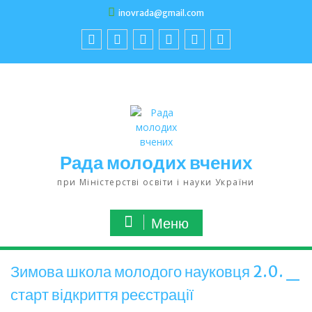
inovrada@gmail.com
Рада молодих вчених
при Міністерстві освіти і науки України
Меню
Зимова школа молодого науковця 2.0. _
старт відкриття реєстрації