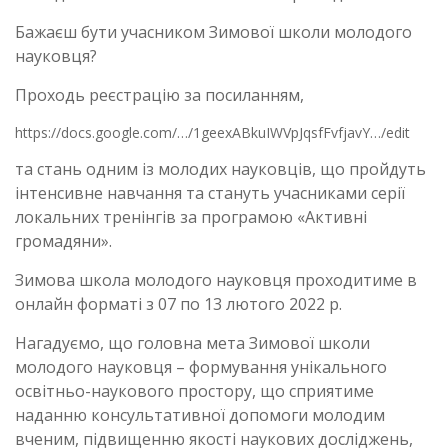
Бажаєш бути учасником Зимової школи молодого
науковця?
Проходь реєстрацію за посиланням,
https://docs.google.com/…/1geexABkuIWVpJqsfFvfjavY…/edit
та стань одним із молодих науковців, що пройдуть
інтенсивне навчання та стануть учасниками серії
локальних тренінгів за програмою «Активні
громадяни».
Зимова школа молодого науковця проходитиме в
онлайн форматі з 07 по 13 лютого 2022 р.
Нагадуємо, що головна мета Зимової школи
молодого науковця – формування унікального
освітньо-наукового простору, що сприятиме
наданню консультативної допомоги молодим
вченим, підвищенню якості наукових досліджень,