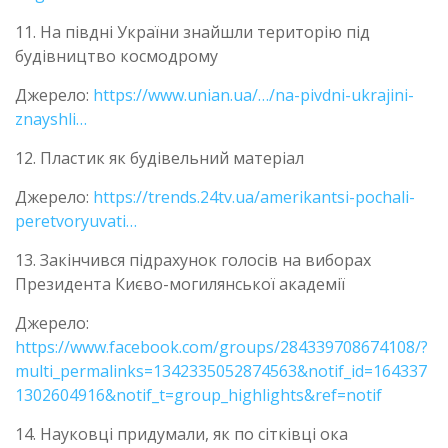
11. На півдні України знайшли територію під
будівництво космодрому
Джерело:
https://www.unian.ua/…/na-pivdni-ukrajini-
znayshli…
12. Пластик як будівельний матеріал
Джерело:
https://trends.24tv.ua/amerikantsi-pochali-
peretvoryuvati…
13. Закінчився підрахунок голосів на виборах
Президента Києво-могилянської академії
Джерело:
https://www.facebook.com/groups/284339708674108/?
multi_permalinks=1342335052874563&notif_id=164337
1302604916&notif_t=group_highlights&ref=notif
14. Науковці придумали, як по сітківці ока