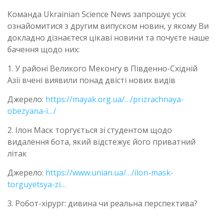
Команда Ukrainian Science News запрошує усіх
ознайомитися з другим випуском новин, у якому Ви
докладно дізнаєтеся цікаві новини та почуєте наше
бачення щодо них:
1. У районі Великого Меконгу в Південно-Східній
Азії вчені виявили понад двісті нових видів
Джерело:
https://mayak.org.ua/…/prizrachnaya-
obezyana-i…/
2. Ілон Маск торгується зі студентом щодо
видалення бота, який відстежує його приватний
літак
Джерело:
https://www.unian.ua/…/ilon-mask-
torguyetsya-zi…
3. Робот-хірург: дивина чи реальна перспектива?