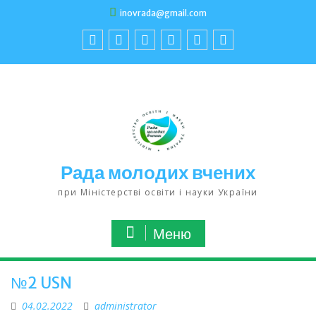
inovrada@gmail.com
Рада молодих вчених
при Міністерстві освіти і науки України
Меню
№2 USN
04.02.2022
administrator