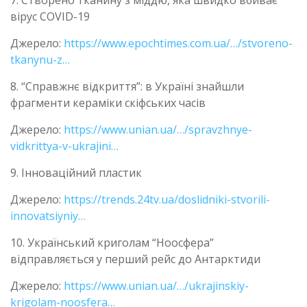
вірус COVID-19
Джерело:
https://www.epochtimes.com.ua/…/stvoreno-
tkanynu-z…
8. “Справжнє відкриття”: в Україні знайшли
фрагменти кераміки скіфських часів
Джерело:
https://www.unian.ua/…/spravzhnye-
vidkrittya-v-ukrajini…
9. Інноваційний пластик
Джерело:
https://trends.24tv.ua/doslidniki-stvorili-
innovatsiyniy…
10. Український криголам “Ноосфера”
відправляється у перший рейс до Антарктиди
Джерело:
https://www.unian.ua/…/ukrajinskiy-
krigolam-noosfera…