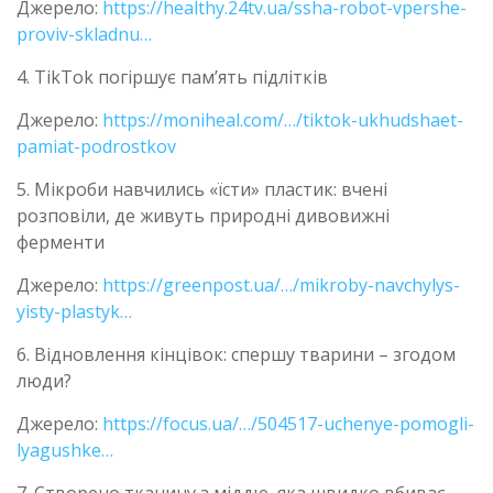
Джерело:
https://healthy.24tv.ua/ssha-robot-vpershe-
proviv-skladnu…
4. TikTok погіршує пам’ять підлітків
Джерело:
https://moniheal.com/…/tiktok-ukhudshaet-
pamiat-podrostkov
5. Мікроби навчились «їсти» пластик: вчені
розповіли, де живуть природні дивовижні
ферменти
Джерело:
https://greenpost.ua/…/mikroby-navchylys-
yisty-plastyk…
6. Відновлення кінцівок: спершу тварини – згодом
люди?
Джерело:
https://focus.ua/…/504517-uchenye-pomogli-
lyagushke…
7. Створено тканину з міддю, яка швидко вбиває