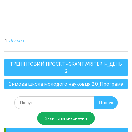
Новини
ТРЕНІНГОВИЙ ПРОЄКТ «GRANTWRITER I»_ДЕНЬ
2
Зимова школа молодого науковця 2.0_Програма
Залишити звернення