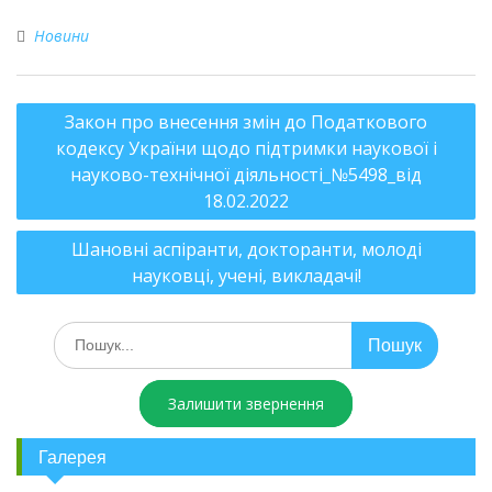
Новини
Закон про внесення змін до Податкового
кодексу України щодо підтримки наукової і
науково-технічної діяльності_№5498_від
18.02.2022
Шановні аспіранти, докторанти, молоді
науковці, учені, викладачі!
Залишити звернення
Галерея