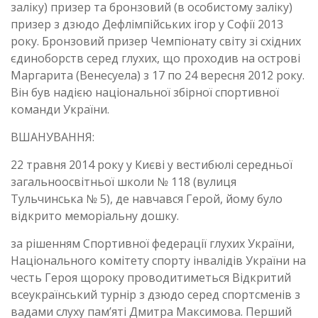
заліку) призер та бронзовий (в особистому заліку)
призер з дзюдо Дефлімпійських ігор у Софії 2013
року. Бронзовий призер Чемпіонату світу зі східних
єдиноборств серед глухих, що проходив на острові
Маргарита (Венесуела) з 17 по 24 вересня 2012 року.
Він був надією національної збірної спортивної
команди України.
ВШАНУВАННЯ:
22 травня 2014 року у Києві у вестибюлі середньої
загальноосвітньої школи № 118 (вулиця
Тульчинська № 5), де навчався Герой, йому було
відкрито меморіальну дошку.
за рішенням Спортивної федерації глухих України,
Національного комітету спорту інвалідів України на
честь Героя щороку проводитиметься Відкритий
всеукраїнський турнір з дзюдо серед спортсменів з
вадами слуху пам’яті Дмитра Максимова. Перший