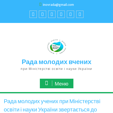
inovrada@gmail.com
Рада молодих вчених
при Міністерстві освіти і науки України
Меню
Рада молодих учених при Міністерстві
освіти і науки України звертається до