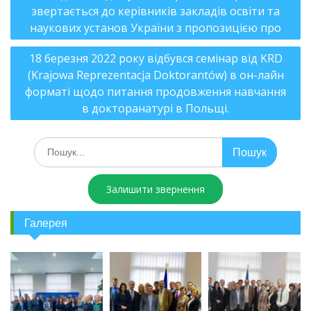
звертається до керівників закладів освіти та
наукових установ України з пропозицією про
18 березня 2022 року відбувся семінар від KRD
(Krajowa Reprezentacja Doktorantów) в он-лайн
форматі щодо питання продовження навчання
в докторанатурі в Польщі.
Залишити звернення
Галерея