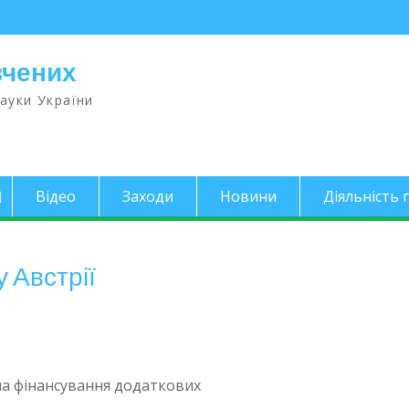
вчених
науки України
Відео
Заходи
Новини
Діяльність п
 Австрії
на фінансування додаткових