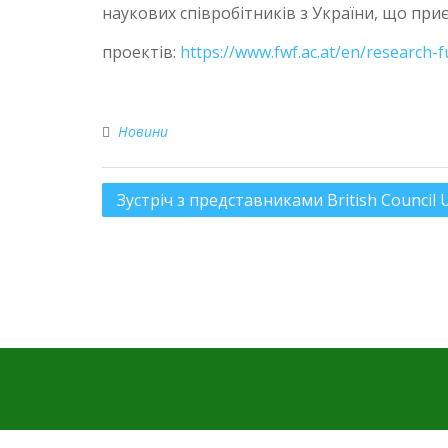
наукових співробітників з України, що пр
проектів:
https://www.fwf.ac.at/en/research-
Новини
Зустріч з представниками British Council U