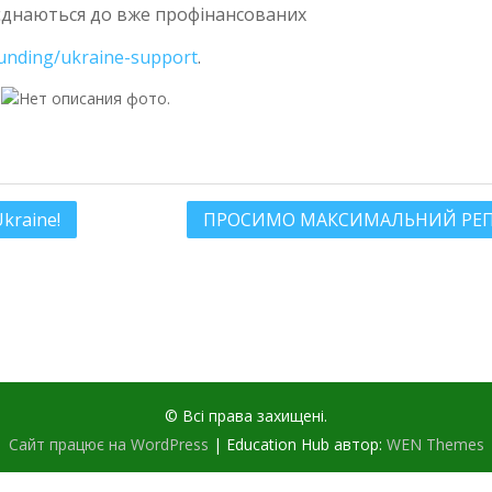
иєднаються до вже профінансованих
funding/ukraine-support
.
kraine!
ПРОСИМО МАКСИМАЛЬНИЙ РЕП
© Всі права захищені.
Сайт працює на WordPress
|
Education Hub автор:
WEN Themes