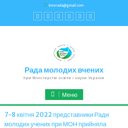
inovrada@gmail.com
Рада молодих вчених
при Міністерстві освіти і науки України
Меню
7-8 квітня 2022 представники Ради
молодих учених при МОН прийняла