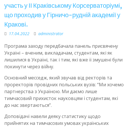
участь у ІІ Краківському Корсерваторіумі,
що проходив у Гірничо-рудній академії у
Кракові.
17.04.2022
administrator
Програма заходу передбачала панель присвячену
Україні – вченим, викладачам, студентам, які як
лишилися в Україні, так і тим, які вже її змушені були
покинути через війну.
Основний месседж, який звучав від ректорів та
проректорів провідних польських вузів: “Ми хочемо
партнерства з Україною. Ми даємо лише
тимчасовий прихисток науковцям і студентам, які
до нас звертаються”.
Доповідачі навели деяку статистику щодо
прийнятих на тимчасових умовах українських