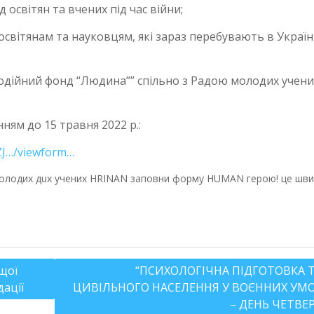
д освітян та вчених під час війни;
освітянам та науковцям, які зараз перебувають в Україні
агодійний фонд “Людина”” спільно з Радою молодих учени
ням до 15 травня 2022 р.:
ZJ…/viewform…
щої
“ПСИХОЛОГІЧНА ПІДГОТОВКА Т
дації
ЦИВІЛЬНОГО НАСЕЛЕННЯ У ВОЄННИХ УМО
– ДЕНЬ ЧЕТВЕ