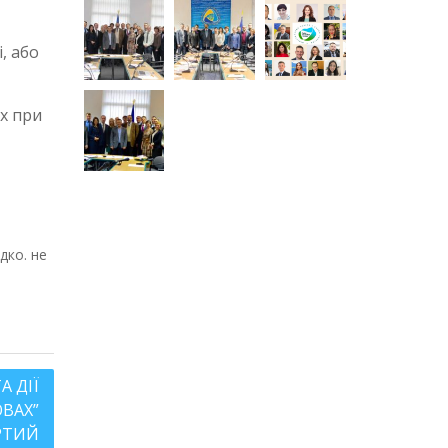
, або
х при
А ДІЇ
ВАХ”
РТИЙ