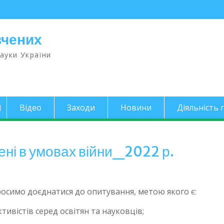
вчених
науки України
Відео
Заходи
Новини
Діяльність п
ені в умовах війни_2022 р.
росимо доєднатися до опитування, метою якого є:
ивістів серед освітян та науковців;