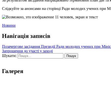
За результатом засідання напрацьовано терміновий план дій та 
Слідкуйте за анонсами на сторінці Ради молодих учених при Мін
Новини
Навігація записів
Позачергове засідання Президії Ради молодих учених при Мініст
Запрошення до участі у заході
Шукати:
Галерея