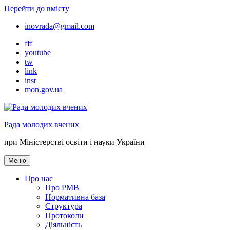
Перейти до вмісту
inovrada@gmail.com
fff
youtube
tw
link
inst
mon.gov.ua
Рада молодих вчених
при Міністерстві освіти і науки України
Меню
Про нас
Про РМВ
Нормативна база
Cтруктура
Протоколи
Діяльність