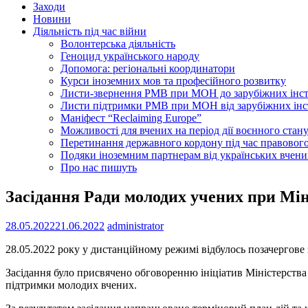
Заходи
Новини
Діяльність під час війни
Волонтерська діяльність
Геноцид українського народу
Допомога: регіональні координатори
Курси іноземних мов та професійного розвитку
Листи-звернення РМВ при МОН до зарубіжних інс
Листи підтримки РМВ при МОН від зарубіжних інс
Маніфест “Reclaiming Europe”
Можливості для вчених на період дії воєнного стан
Перетинання державного кордону під час правового
Подяки іноземним партнерам від українських вчени
Про нас пишуть
Засідання Ради молодих учених при Міні
28.05.2022
21.06.2022
administrator
28.05.2022 року у дистанційному режимі відбулось позачергове 
Засідання було присвячено обговоренню ініціатив Міністерства 
підтримки молодих вчених.