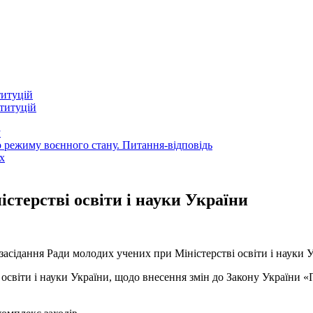
титуцій
титуцій
у
 режиму воєнного стану. Питання-відповідь
х
стерстві освіти і науки України
засідання Ради молодих учених при Міністерстві освіти і науки У
освіти і науки України, щодо внесення змін до Закону України «П