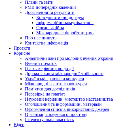
Плани та звіти
РМВ попередніх каденцій
Досягнення та результати
Консультативно-дорадча
Інформаційно-комунікативна
Організаційна
Міжнародне співробітництво
Про нас пишуть
Контактна інформація
Проєкти
Корисне
Аналітичні дані про молодих вчених України
Вчений початок
Грант: керівництво до дії
Дорожня карта міжнародної мобільності
Українські гранти та конкурси
Міжнародні гранти та конкурси
Памʼятки для дослідників
Перевірка на плагіат
Науковий керівник: мистецтво наставництва
Оголошення та інформаційні матеріали
Оформлення списків використаних джерел
Організація наукового простору
Інтелектуальна власність
Відео