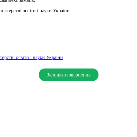
комплекс заходів.
істерстві освіти і науки України
ерстві освіти і науки України
Залишити звернення