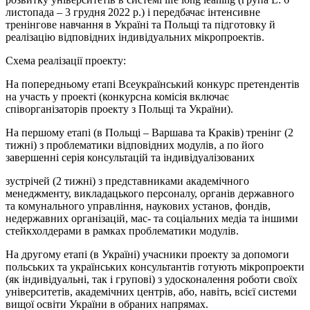
листопада – 3 грудня 2022 р.) і передбачає інтенсивне
тренінгове навчання в Україні та Польщі та підготовку й
реалізацію відповідних індивідуальних мікропроектів.
Схема реалізації проекту:
На попередньому етапі Всеукраїнський конкурс претендентів
на участь у проекті (конкурсна комісія включає
співорганізаторів проекту з Польщі та України).
На першому етапі (в Польщі – Варшава та Краків) тренінг (2
тижні) з проблематики відповідних модулів, а по його
завершенні серія консультацій та індивідуалізованих
зустрічей (2 тижні) з представниками академічного
менеджменту, викладацького персоналу, органів державного
та комунального управління, наукових установ, фондів,
недержавних організацій, мас- та соціальних медіа та іншими
стейкхолдерами в рамках проблематики модулів.
На другому етапі (в Україні) учасники проекту за допомоги
польських та українських консультантів готують мікропроекти
(як індивідуальні, так і групові) з удосконалення роботи своїх
університетів, академічних центрів, або, навіть, всієї системи
вищої освіти України в обраних напрямах.