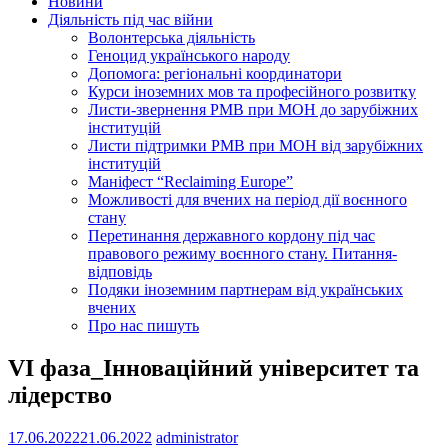
Новини
Діяльність під час війни
Волонтерська діяльність
Геноцид українського народу
Допомога: регіональні координатори
Курси іноземних мов та професійного розвитку
Листи-звернення РМВ при МОН до зарубіжних
інституцій
Листи підтримки РМВ при МОН від зарубіжних
інституцій
Маніфест “Reclaiming Europe”
Можливості для вчених на період дії воєнного
стану
Перетинання державного кордону під час
правового режиму воєнного стану. Питання-
відповідь
Подяки іноземним партнерам від українських
вчених
Про нас пишуть
VI фаза_Інноваційний університет та
лідерство
17.06.2022
21.06.2022
administrator