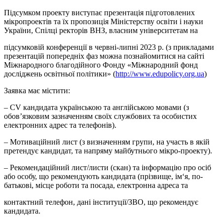
Підсумком проекту виступає презентація підготовлених
мікропроектів та їх пропозиція Міністерству освіти і науки
України, Спілці ректорів ВНЗ, власним університетам на
підсумковій конференції в червні-липні 2023 р. (з прикладами
презентацій попередніх фаз можна познайомитися на сайті
Міжнародного благодійного Фонду «Міжнародний фонд
досліджень освітньої політики» (
http://www.edupolicy.org.ua
)
Заявка має містити:
– CV кандидата українською та англійською мовами (з
обов’язковим зазначенням своїх службових та особистих
електронних адрес та телефонів).
– Мотиваційний лист (з визначенням групи, на участь в якій
претендує кандидат, та напряму майбутнього мікро-проекту).
– Рекомендаційний лист/листи (скан) та інформацію про осіб
або особу, що рекомендують кандидата (прізвище, ім‘я, по-
батькові, місце роботи та посада, електронна адреса та
контактний телефон, дані інституції/ЗВО, що рекомендує
кандидата.