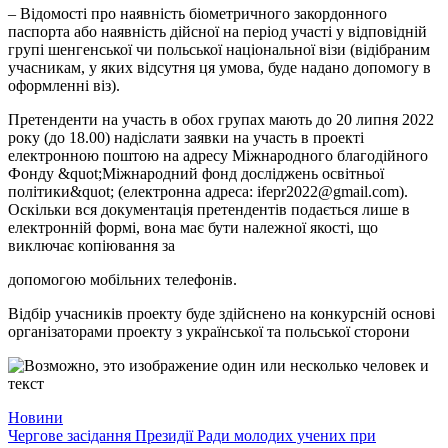
– Відомості про наявність біометричного закордонного
паспорта або наявність дійсної на період участі у відповідній
групі шенгенської чи польської національної візи (відібраним
учасникам, у яких відсутня ця умова, буде надано допомогу в
оформленні віз).
Претенденти на участь в обох групах мають до 20 липня 2022
року (до 18.00) надіслати заявки на участь в проекті
електронною поштою на адресу Міжнародного благодійного
Фонду &quot;Міжнародний фонд досліджень освітньої
політики&quot; (електронна адреса: ifepr2022@gmail.com).
Оскільки вся документація претендентів подається лише в
електронній формі, вона має бути належної якості, що
виключає копіювання за
допомогою мобільних телефонів.
Відбір учасників проекту буде здійснено на конкурсній основі
організаторами проекту з української та польської сторони
Новини
Навігація
Чергове засідання Президії Ради молодих учених при