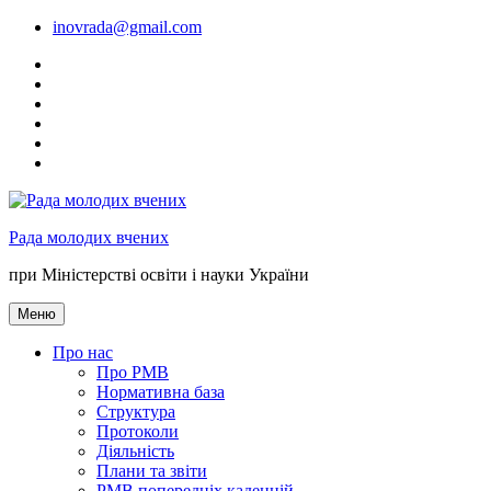
Перейти
inovrada@gmail.com
до
fff
вмісту
youtube
tw
link
inst
mon.gov.ua
Рада молодих вчених
при Міністерстві освіти і науки України
Меню
Про нас
Про РМВ
Нормативна база
Cтруктура
Протоколи
Діяльність
Плани та звіти
РМВ попередніх каденцій