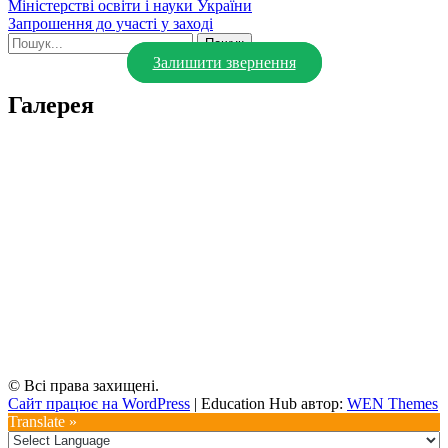
Міністерстві освіти і науки України
записів
Запрошення до участі у заході
Шукати:
Залишити звернення
Галерея
© Всі права захищені.
Сайт працює на WordPress
|
Education Hub автор:
WEN Themes
Translate »