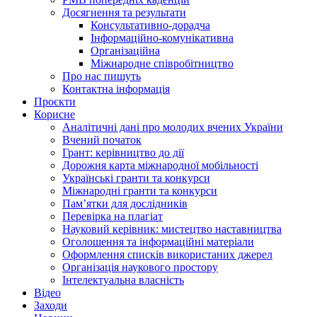
Досягнення та результати
Консультативно-дорадча
Інформаційно-комунікативна
Організаційна
Міжнародне співробітництво
Про нас пишуть
Контактна інформація
Проєкти
Корисне
Аналітичні дані про молодих вчених України
Вчений початок
Грант: керівництво до дії
Дорожня карта міжнародної мобільності
Українські гранти та конкурси
Міжнародні гранти та конкурси
Памʼятки для дослідників
Перевірка на плагіат
Науковий керівник: мистецтво наставництва
Оголошення та інформаційні матеріали
Оформлення списків використаних джерел
Організація наукового простору
Інтелектуальна власність
Відео
Заходи