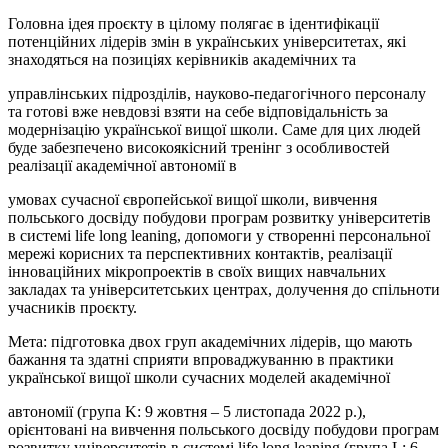
Головна ідея проєкту в цілому полягає в ідентифікації
потенційних лідерів змін в українських університетах, які
знаходяться на позиціях керівників академічних та
управлінських підрозділів, науково-педагогічного персоналу
та готові вже невдовзі взяти на себе відповідальність за
модернізацію української вищої школи. Саме для цих людей
буде забезпечено високоякісний тренінг з особливостей
реалізації академічної автономії в
умовах сучасної європейської вищої школи, вивчення
польського досвіду побудови програм розвитку університетів
в системі life long leaning, допомоги у створенні персональної
мережі корисних та перспективних контактів, реалізації
інноваційних мікропроектів в своїх вищих навчальних
закладах та університетських центрах, долучення до спільноти
учасників проєкту.
Мета: підготовка двох груп академічних лідерів, що мають
бажання та здатні сприяти впроваджуванню в практики
української вищої школи сучасних моделей академічної
автономії (група K: 9 жовтня – 5 листопада 2022 р.),
орієнтовані на вивчення польського досвіду побудови програм
розвитку університетів в системі life long leaning (група L: 6