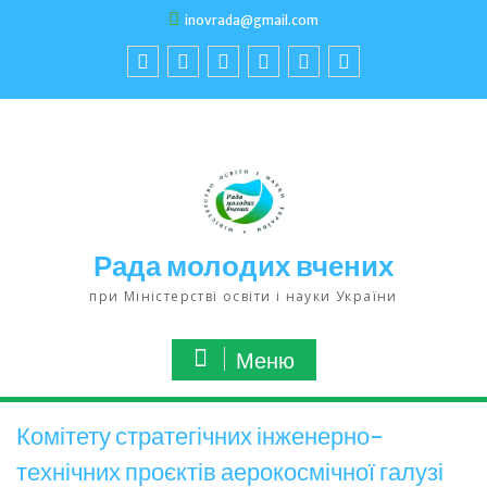
inovrada@gmail.com
Рада молодих вчених
при Міністерстві освіти і науки України
Меню
Комітету стратегічних інженерно-
технічних проєктів аерокосмічної галузі