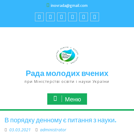
inovrada@gmail.com
Рада молодих вчених
при Міністерстві освіти і науки України
Меню
В порядку денному є питання з науки.
03.03.2021
administrator