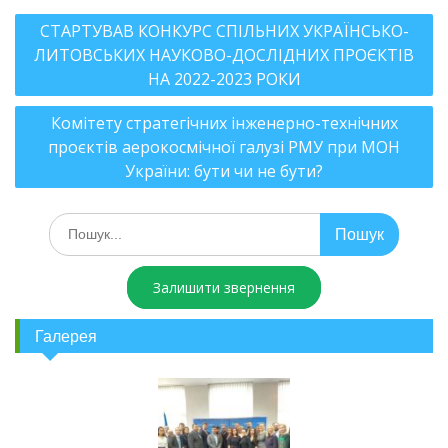
СТАРТУВАВ КОНКУРС СПІЛЬНИХ УКРАЇНСЬКО-
ЛИТОВСЬКИХ НАУКОВО-ДОСЛІДНИХ ПРОЄКТІВ
НА 2022-2023 РОКИ
Комітету стратегічних інженерно-технічних
проєктів аерокосмічної галузі РМУ при МОН
України: бути чи не бути?
Залишити звернення
Галерея