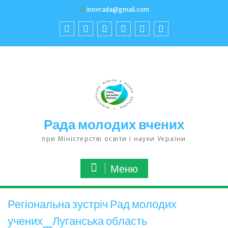
inovrada@gmail.com
Рада молодих вчених
при Міністерстві освіти і науки України
Меню
Регіональна зустріч Рад молодих
учених_Луганська область