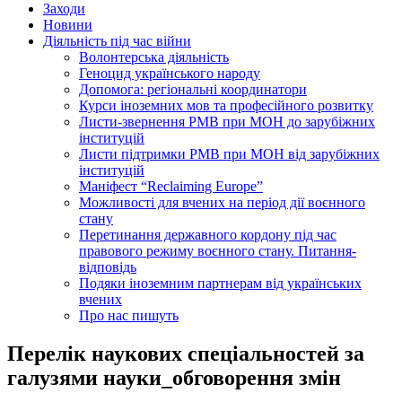
Заходи
Новини
Діяльність під час війни
Волонтерська діяльність
Геноцид українського народу
Допомога: регіональні координатори
Курси іноземних мов та професійного розвитку
Листи-звернення РМВ при МОН до зарубіжних
інституцій
Листи підтримки РМВ при МОН від зарубіжних
інституцій
Маніфест “Reclaiming Europe”
Можливості для вчених на період дії воєнного
стану
Перетинання державного кордону під час
правового режиму воєнного стану. Питання-
відповідь
Подяки іноземним партнерам від українських
вчених
Про нас пишуть
Перелік наукових спеціальностей за
галузями науки_обговорення змін