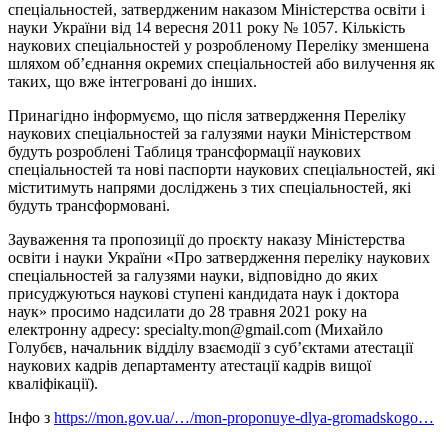
спеціальностей, затвердженим наказом Міністерства освіти і
науки України від 14 вересня 2011 року № 1057. Кількість
наукових спеціальностей у розробленому Переліку зменшена
шляхом об’єднання окремих спеціальностей або вилучення як
таких, що вже інтегровані до інших.
Принагідно інформуємо, що після затвердження Переліку
наукових спеціальностей за галузями науки Міністерством
будуть розроблені Таблиця трансформації наукових
спеціальностей та нові паспорти наукових спеціальностей, які
міститимуть напрями досліджень з тих спеціальностей, які
будуть трансформовані.
Зауваження та пропозиції до проєкту наказу Міністерства
освіти і науки України «Про затвердження переліку наукових
спеціальностей за галузями науки, відповідно до яких
присуджуються наукові ступені кандидата наук і доктора
наук» просимо надсилати до 28 травня 2021 року на
електронну адресу: specialty.mon@gmail.com (Михайло
Голубєв, начальник відділу взаємодії з суб’єктами атестації
наукових кадрів департаменту атестації кадрів вищої
кваліфікації).
Інфо з
https://mon.gov.ua/…/mon-proponuye-dlya-gromadskogo…