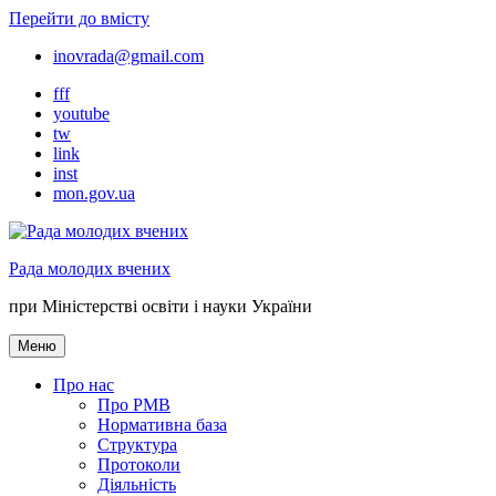
Перейти до вмісту
inovrada@gmail.com
fff
youtube
tw
link
inst
mon.gov.ua
Рада молодих вчених
при Міністерстві освіти і науки України
Меню
Про нас
Про РМВ
Нормативна база
Cтруктура
Протоколи
Діяльність