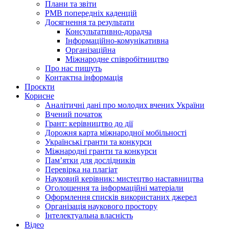
Плани та звіти
РМВ попередніх каденцій
Досягнення та результати
Консультативно-дорадча
Інформаційно-комунікативна
Організаційна
Міжнародне співробітництво
Про нас пишуть
Контактна інформація
Проєкти
Корисне
Аналітичні дані про молодих вчених України
Вчений початок
Грант: керівництво до дії
Дорожня карта міжнародної мобільності
Українські гранти та конкурси
Міжнародні гранти та конкурси
Памʼятки для дослідників
Перевірка на плагіат
Науковий керівник: мистецтво наставництва
Оголошення та інформаційні матеріали
Оформлення списків використаних джерел
Організація наукового простору
Інтелектуальна власність
Відео