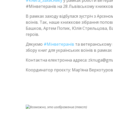
#Книга_Захиснику
у рамках роботи ветеран
#Мінветеранів на 28 Львівському книжков
В рамках заходу відбулася зустріч з Арсен
воїнів. Так, наше книжкове зібрання попов
Башков, Артем Попик, Юлія Стрельцова, Ва
героїв.
Дякуємо
#Мінветеранів
та ветеранському
збору книг для українських воїнів в рамка
Контактна електронна адреса: zknuga@gma
Координатор проєкту: Мар’яна Верхотурова