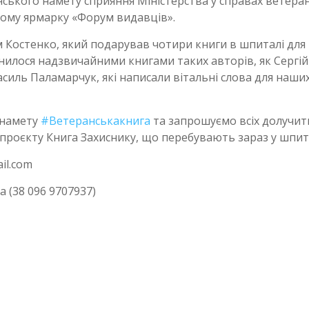
ського намету сприяння Міністерства у справах ветеран
ому ярмарку «Форум видавців».
ом Костенко, який подарував чотири книги в шпиталі для
нилося надзвичайними книгами таких авторів, як Сергій
силь Паламарчук, які написали вітальні слова для наши
 намету
#Ветеранськакнига
та запрошуємо всіх долучит
х проєкту Книга Захиснику, що перебувають зараз у шпит
il.com
 (38 096 9707937)