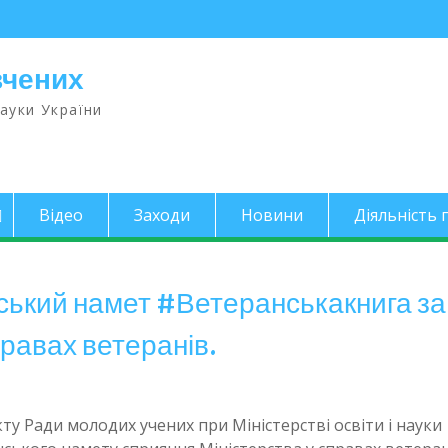
вчених
науки України
Відео
Заходи
Новини
Діяльність п
ький намет #Ветеранськакнига за
правах ветеранів.
кту Ради молодих учених при Міністерстві освіти і науки