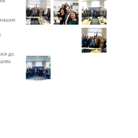
ів
 наших
х
ися до
алях.