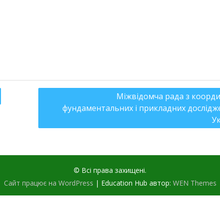
Міжвідомча рада з коорди
фундаментальних і прикладних дослідж
Ук
© Всі права захищені.
Сайт працює на WordPress
|
Education Hub автор:
WEN Themes