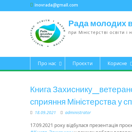
inovrada@gmail.com
Рада молодих 
при Міністерстві освіти і 
Про нас
Проєкти
Корисне
Книга Захиснику_ветеранс
сприяння Міністерства у с
18.09.2021
administrator
17.09.2021 року відбулася презентація проє