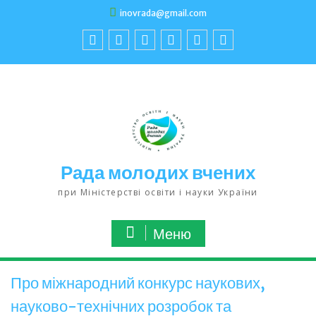
inovrada@gmail.com
Рада молодих вчених
при Міністерстві освіти і науки України
Меню
Про міжнародний конкурс наукових,
науково-технічних розробок та