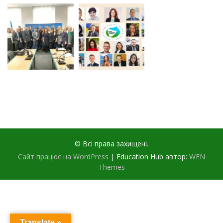
© Всі права захищені.
Сайт працює на WordPress
|
Education Hub автор:
WEN
Themes
Translate »