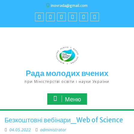
inovrada@gmail.com
Рада молодих вчених
при Міністерстві освіти і науки України
Меню
Безкоштовні вебінари_Web of Science
04.05.2022
administrator